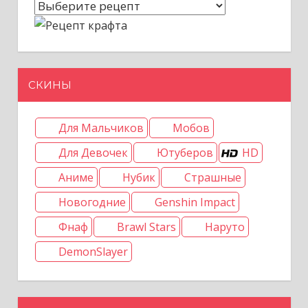
СКИНЫ
Для Мальчиков
Мобов
Для Девочек
Ютуберов
HD
Аниме
Нубик
Страшные
Новогодние
Genshin Impact
Фнаф
Brawl Stars
Наруто
DemonSlayer