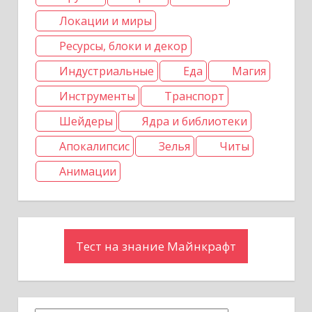
м
Локации и миры
Ресурсы, блоки и декор
Индустриальные
Еда
Магия
Инструменты
Транспорт
Шейдеры
Ядра и библиотеки
Апокалипсис
Зелья
Читы
Анимации
Тест на знание Майнкрафт