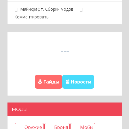
г
Майнкрафт
,
Сборки модов
а
Комментировать
ц
и
я
п
о
з
🕹️ Гайды
📰 Новости
а
п
и
МОДЫ
с
я
Оружие
Броня
Мобы