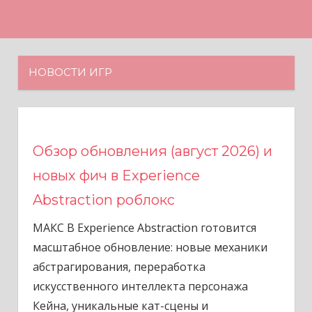
Н
а
в
е
НОВОСТИ ИГР
р
х
Обзор обновления (август 2026) и
новых фич в Experience
Abstraction роблокс
МАКС В Experience Abstraction готовится
масштабное обновление: новые механики
абстрагирования, переработка
искусственного интеллекта персонажа
Кейна, уникальные кат-сцены и