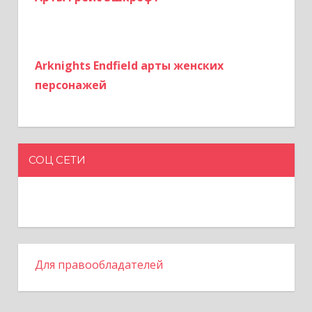
с
е
й
Arknights Endfield арты женских
персонажей
СОЦ СЕТИ
Для правообладателей