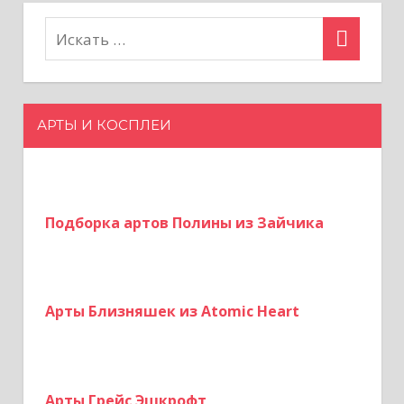
и
ю
щ
н
и
а
е
з
АРТЫ И КОСПЛЕИ
ц
а
и
п
и
я
Подборка артов Полины из Зайчика
с
з
и
а
Арты Близняшек из Atomic Heart
п
и
Арты Грейс Эшкрофт