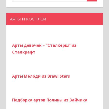
а
п
АРТЫ И КОСПЛЕИ
и
с
Арты девочек – “Сталкерш” из
я
Сталкрафт
м
Арты Мелоди из Brawl Stars
Подборка артов Полины из Зайчика