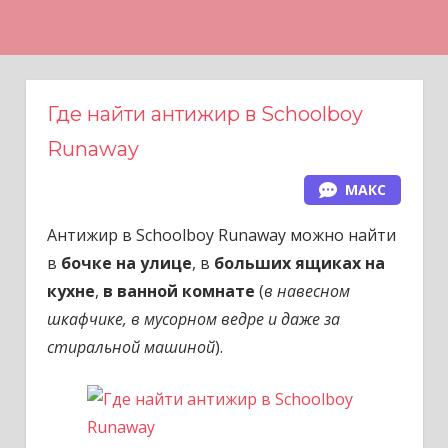
Н
а
в
е
Где найти антижир в Schoolboy
р
Runaway
х
МАКС
Антижир в Schoolboy Runaway можно найти
в
бочке на улице
, в
больших ящиках на
кухне
,
в ванной комнате
(
в навесном
шкафчике, в мусорном ведре и даже за
стиральной машиной
).