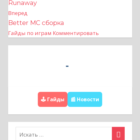
Runaway
в
Вперед
Better MC сборка
и
Гайды по играм
Комментировать
г
а
ц
и
я
🕹️ Гайды
📰 Новости
п
о
з