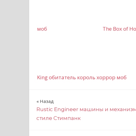
моб
The Box of H
King обитатель король хоррор моб
Н
Назад
Rustic Engineer машины и механиз
а
стиле Стимпанк
в