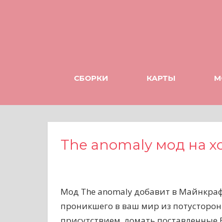
Н
а
в
е
р
х
СБОРКИ
КАРТЫ
М
The anomaly мод на х
Мод The anomaly добавит в Майнкраф
проникшего в ваш мир из потусторонн
присутствием, ломать поставленные 