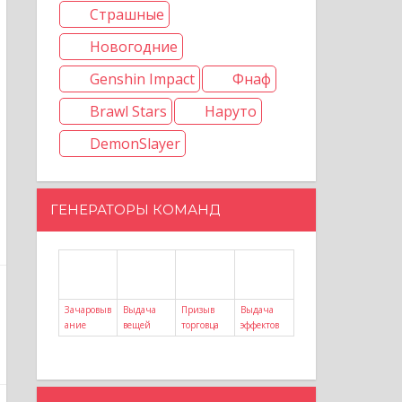
Страшные
Новогодние
Genshin Impact
Фнаф
Brawl Stars
Наруто
DemonSlayer
ГЕНЕРАТОРЫ КОМАНД
Зачаровыв
Выдача
Призыв
Выдача
ание
вещей
торговца
эффектов