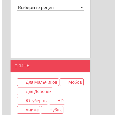
СКИНЫ
Для Мальчиков
Мобов
Для Девочек
Ютуберов
HD
Аниме
Нубик