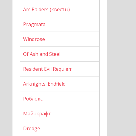
Arc Raiders (квесты)
Pragmata
Windrose
Of Ash and Steel
Resident Evil Requiem
Arknights: Endfield
Роблокс
Майнкрафт
Dredge