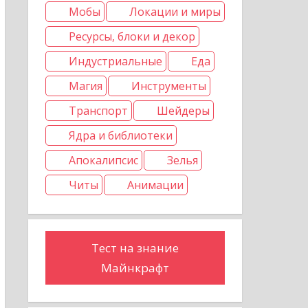
Мобы
Локации и миры
Ресурсы, блоки и декор
Индустриальные
Еда
Магия
Инструменты
Транспорт
Шейдеры
Ядра и библиотеки
Апокалипсис
Зелья
Читы
Анимации
Тест на знание
Майнкрафт