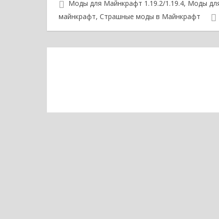
и
Моды для Майнкрафт 1.19.2/1.19.4
,
Моды для
майнкрафт
,
Страшные моды в Майнкрафт
г
а
ц
и
я
п
о
з
а
п
и