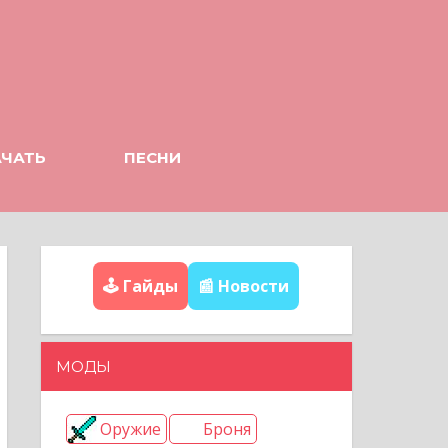
АЧАТЬ
ПЕСНИ
🕹️ Гайды
📰 Новости
МОДЫ
Оружие
Броня