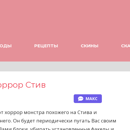
ОДЫ
РЕЦЕПТЫ
СКИНЫ
СК
оррор Стив
МАКС
т хоррор монстра похожего на Стива и
его. Он будет периодически пугать Вас своим
Вами блоки, убирать установленные факелы и