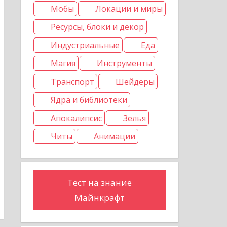
Мобы
Локации и миры
Ресурсы, блоки и декор
Индустриальные
Еда
Магия
Инструменты
Транспорт
Шейдеры
Ядра и библиотеки
Апокалипсис
Зелья
Читы
Анимации
Тест на знание
Майнкрафт