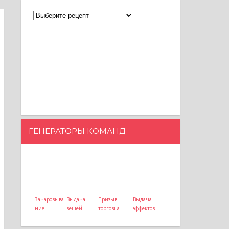
ГЕНЕРАТОРЫ КОМАНД
Зачаровыва
Выдача
Призыв
Выдача
ние
вещей
торговца
эффектов