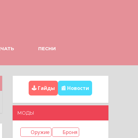
АЧАТЬ
ПЕСНИ
🕹️ Гайды
📰 Новости
МОДЫ
Оружие
Броня