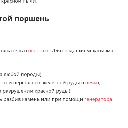
 красной пыли.
той поршень
толкатель в
верстаке
. Для создания механизма
ва любой породы);
т при переплавке железной руды в
печи
);
и разрушении красной руды);
ть разбив камень или при помощи
генератора