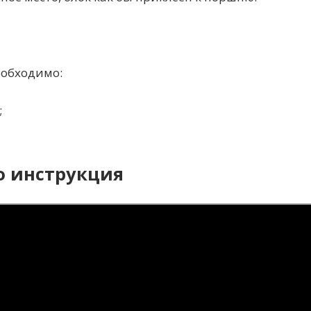
еобходимо:
;
о инструкция