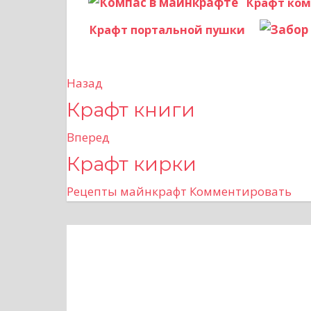
Крафт ком
Крафт портальной пушки
Назад
Н
Крафт книги
а
Вперед
в
Крафт кирки
и
Рецепты майнкрафт
Комментировать
г
а
ц
и