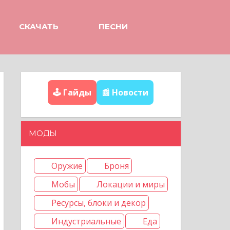
СКАЧАТЬ
ПЕСНИ
🕹️ Гайды
📰 Новости
МОДЫ
Оружие
Броня
Мобы
Локации и миры
Ресурсы, блоки и декор
Индустриальные
Еда