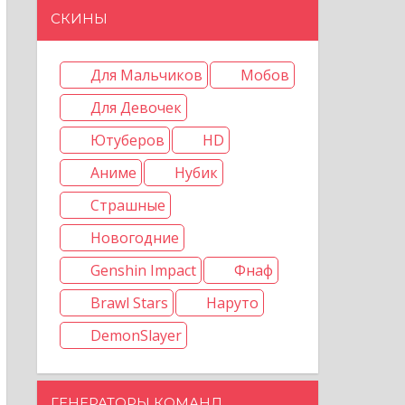
СКИНЫ
Для Мальчиков
Мобов
Для Девочек
Ютуберов
HD
Аниме
Нубик
Страшные
Новогодние
Genshin Impact
Фнаф
Brawl Stars
Наруто
DemonSlayer
ГЕНЕРАТОРЫ КОМАНД