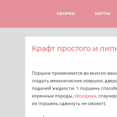
Н
а
СБОРКИ
КАРТЫ
в
е
р
х
Крафт простого и лип
Поршни применяются во многих меха
создать механические ловушки, двер
подачей жидкости. 1 поршень способен
коренные породы,
обсидиан
, спаунер
их поршень сдвинуть не сможет).