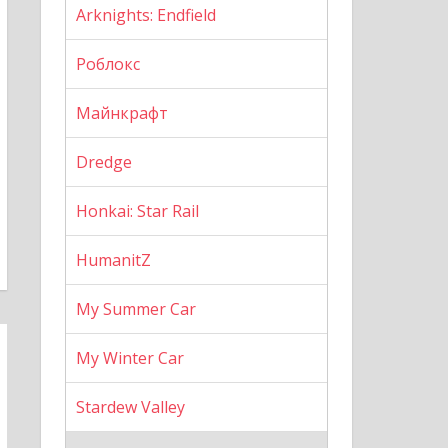
Arknights: Endfield
Роблокс
Майнкрафт
Dredge
Honkai: Star Rail
HumanitZ
My Summer Car
My Winter Car
Stardew Valley