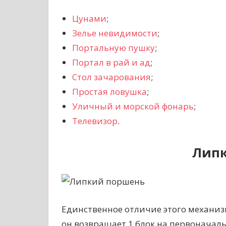
Цунами
;
Зелье невидимости
;
Портальную пушку
;
Портал в рай и ад
;
Стол зачарования
;
Простая ловушка
;
Уличный и морской фонарь
;
Телевизор
.
Лип
Единственное отличие этого механиз
он возвращает 1 блок на первоначаль