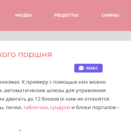
МОДЫ
РЕЦЕПТЫ
СКИНЫ
кого поршня
МАКС
низмах. К примеру с помощью них можно
и, автоматические шлюзы для управления
 двигать до 12 блоков (к ним не относятся:
ы, печки,
таблички
,
сундуки
и блоки порталов –