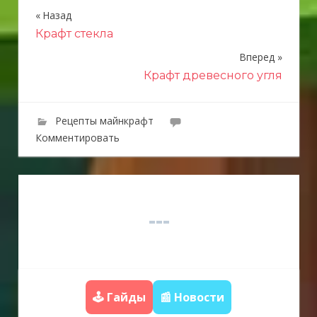
Назад
Н
Крафт стекла
а
Вперед
в
Крафт древесного угля
и
г
Рецепты майнкрафт
Комментировать
а
ц
и
я
п
о
🕹️ Гайды
📰 Новости
з