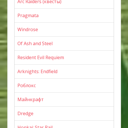
Arc Raiders (квесты)
Pragmata
Windrose
Of Ash and Steel
Resident Evil Requiem
Arknights: Endfield
Роблокс
Майнкрафт
Dredge
Honkai: Star Rail