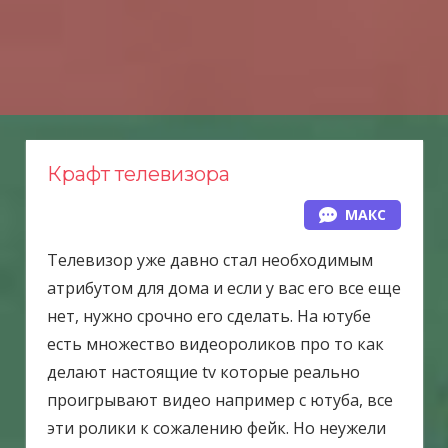
Н
а
в
е
р
х
Крафт телевизора
МАКС
Телевизор уже давно стал необходимым
атрибутом для дома и если у вас его все еще
нет, нужно срочно его сделать. На ютубе
есть множество видеороликов про то как
делают настоящие tv которые реально
проигрывают видео например с ютуба, все
эти ролики к сожалению фейк. Но неужели