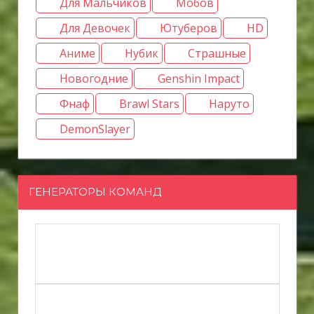
Для Мальчиков
Мобов
Для Девочек
Ютуберов
HD
Аниме
Нубик
Страшные
Новогодние
Genshin Impact
Фнаф
Brawl Stars
Наруто
DemonSlayer
ГЕНЕРАТОРЫ КОМАНД