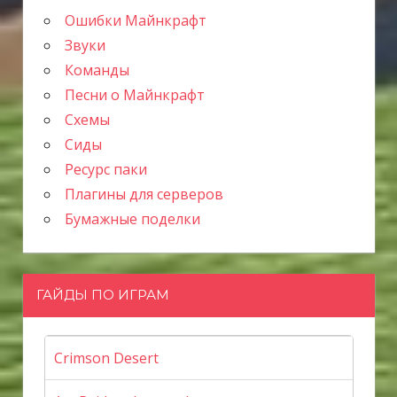
Ошибки Майнкрафт
Звуки
Команды
Песни о Майнкрафт
Схемы
Сиды
Ресурс паки
Плагины для серверов
Бумажные поделки
ГАЙДЫ ПО ИГРАМ
Crimson Desert