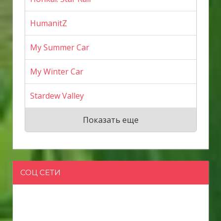
HumanitZ
My Summer Car
My Winter Car
Stardew Valley
Показать еще
СОЦ СЕТИ