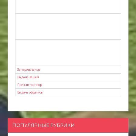
Зачаровывание
Выдача вещей
Призыв торговца
Выдача эффектов
ПОПУЛЯРНЫЕ РУБРИКИ