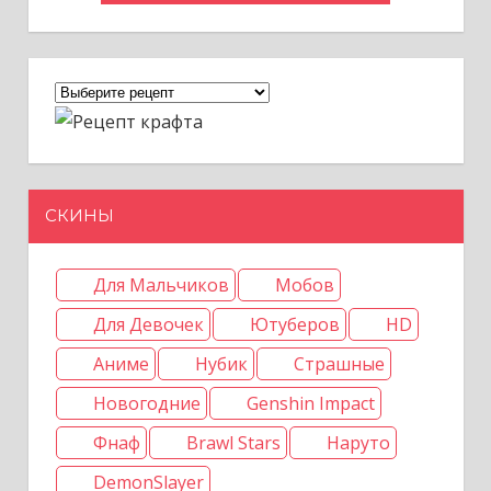
СКИНЫ
Для Мальчиков
Мобов
Для Девочек
Ютуберов
HD
Аниме
Нубик
Страшные
Новогодние
Genshin Impact
Фнаф
Brawl Stars
Наруто
DemonSlayer