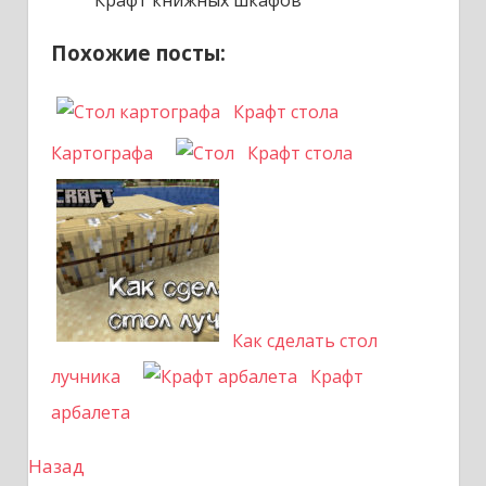
Крафт книжных шкафов
Похожие посты:
Крафт стола
Картографа
Крафт стола
Как сделать стол
лучника
Крафт
арбалета
Назад
Н