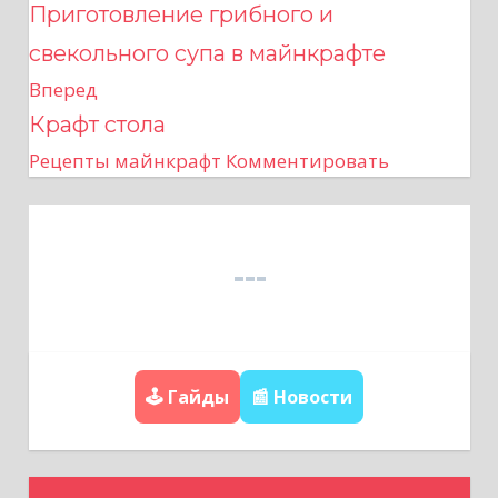
Приготовление грибного и
а
свекольного супа в майнкрафте
в
Вперед
Крафт стола
и
Рецепты майнкрафт
Комментировать
г
а
ц
и
я
🕹️ Гайды
📰 Новости
п
о