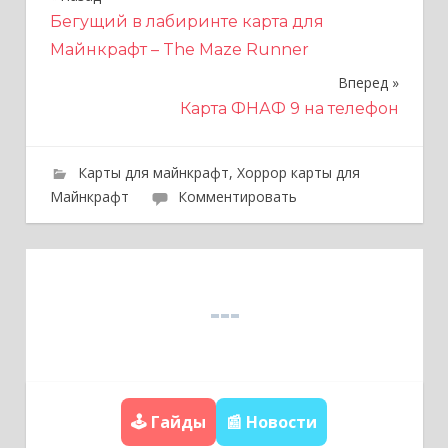
Н
Бегущий в лабиринте карта для
а
Майнкрафт – The Maze Runner
в
Вперед
и
Карта ФНАФ 9 на телефон
г
Карты для майнкрафт
,
Хоррор карты для
а
Майнкрафт
Комментировать
ц
и
я
п
о
з
🕹️ Гайды
📰 Новости
а