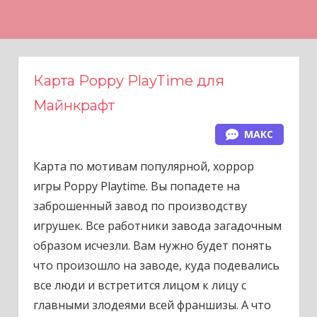
Н
а
в
е
Карта Poppy PlayTime для
р
Майнкрафт
х
МАКС
Карта по мотивам популярной, хоррор
игры Poppy Playtime. Вы попадете на
заброшенный завод по производству
игрушек. Все работники завода загадочным
образом исчезли. Вам нужно будет понять
что произошло на заводе, куда подевались
все люди и встретится лицом к лицу с
главными злодеями всей франшизы. А что