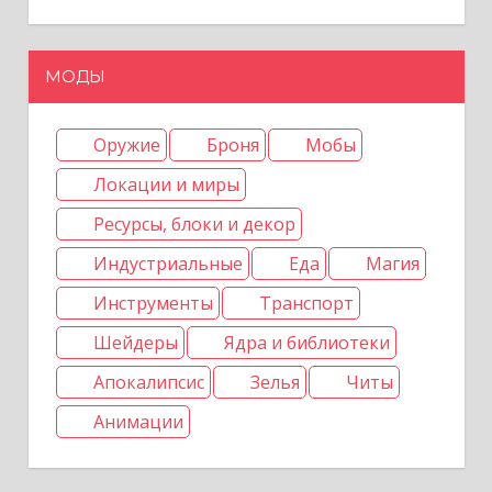
п
и
МОДЫ
с
я
Оружие
Броня
Мобы
м
Локации и миры
Ресурсы, блоки и декор
Индустриальные
Еда
Магия
Инструменты
Транспорт
Шейдеры
Ядра и библиотеки
Апокалипсис
Зелья
Читы
Анимации