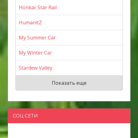
Honkai: Star Rail
HumanitZ
My Summer Car
My Winter Car
Stardew Valley
Показать еще
СОЦ СЕТИ