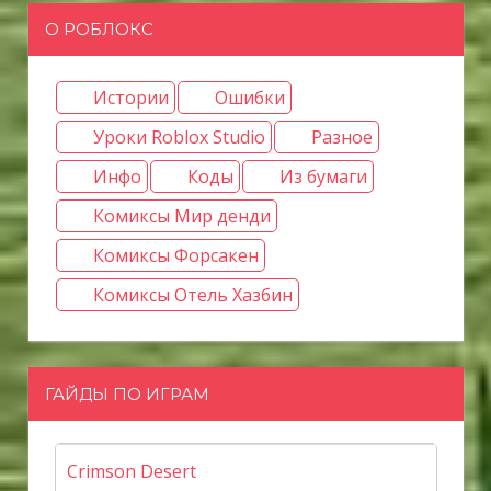
О РОБЛОКС
Истории
Ошибки
Уроки Roblox Studio
Разное
Инфо
Коды
Из бумаги
Комиксы Мир денди
Комиксы Форсакен
Комиксы Отель Хазбин
ГАЙДЫ ПО ИГРАМ
Crimson Desert