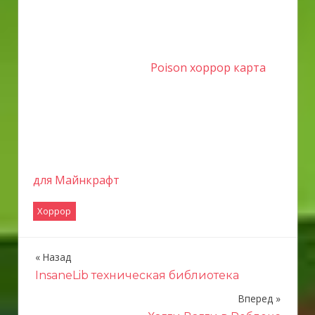
Poison хоррор карта
для Майнкрафт
Хоррор
Назад
Н
InsaneLib техническая библиотека
а
Вперед
в