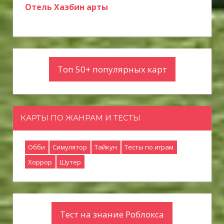
Отель Хазбин арты
Топ 50+ популярных карт
КАРТЫ ПО ЖАНРАМ И ТЕСТЫ
Обби
Симулятор
Тайкун
Тесты по играм
Хоррор
Шутер
Тест на знание Роблокса