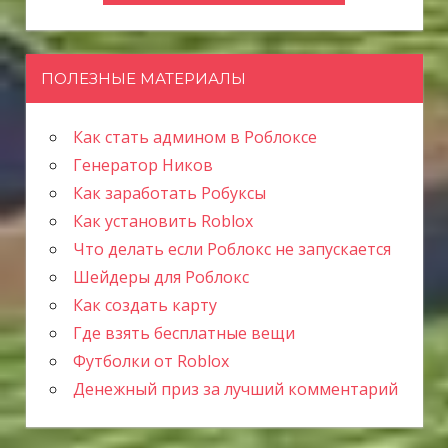
ПОЛЕЗНЫЕ МАТЕРИАЛЫ
Как стать админом в Роблоксе
Генератор Ников
Как заработать Робуксы
Как установить Roblox
Что делать если Роблокс не запускается
Шейдеры для Роблокс
Как создать карту
Где взять бесплатные вещи
Футболки от Roblox
Денежный приз за лучший комментарий