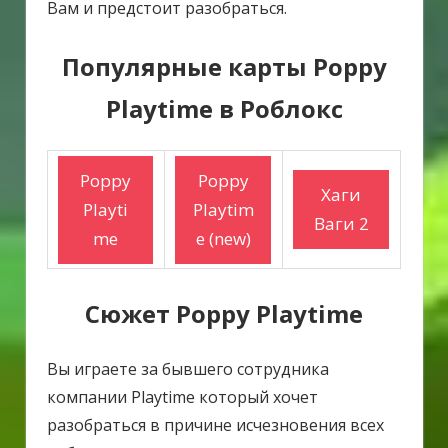
Вам и предстоит разобраться.
Популярные карты Poppy
Playtime в Роблокс
Poppy
Poppy
Хаги
Playti
Playtim
Ваги 2
me
e (new)
Сюжет Poppy Playtime
Вы играете за бывшего сотрудника
компании Playtime который хочет
разобраться в причине исчезновения всех