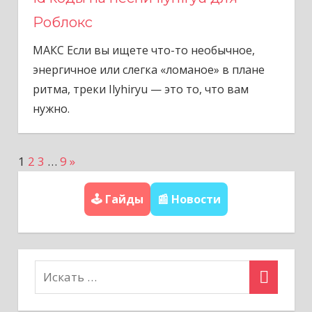
Роблокс
МАКС Если вы ищете что-то необычное,
энергичное или слегка «ломаное» в плане
ритма, треки Ilyhiryu — это то, что вам
нужно.
С
1
2
3
…
9
»
П
л
а
🕹️ Гайды
📰 Новости
е
д
г
у
и
ю
щ
н
и