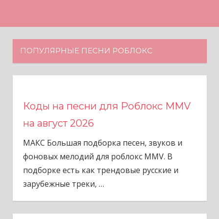
Н
а
в
е
ПОПУЛЯРНЫЕ ПЕСНИ РОБЛОКС
р
х
Коды на песни для Роблокс MMV
на август 2026
МАКС Большая подборка песен, звуков и
фоновых мелодий для роблокс MMV. В
подборке есть как трендовые русские и
зарубежные треки,
…