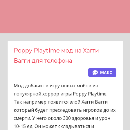
Н
а
в
е
р
х
Poppy Playtime мод на Хагги
Вагги для телефона
МАКС
Мод добавит в игру новых мобов из
популярной хоррор игры Poppy Playtime.
Так например появится злой Хагги Вагги
который будет преследовать игроков до их
смерти. У него около 300 здоровья и урон
10-15 ед. Он может складываться и