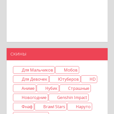
СКИНЫ
Для Мальчиков
Мобов
Для Девочек
Ютуберов
HD
Аниме
Нубик
Страшные
Новогодние
Genshin Impact
Фнаф
Brawl Stars
Наруто