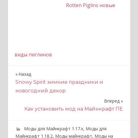
Rotten Piglins новые
виды пиглинов
Назад
Н
Snowy Spirit зимние праздники и
а
новогодний декор
в
Вперед
и
Как установить мод на Майнкрафт ПЕ
г
Моды для Майнкрафт 1.17.x
,
Моды для
а
Майнкрафт 1.18.2
,
Моды майнкрафт
,
Моды на