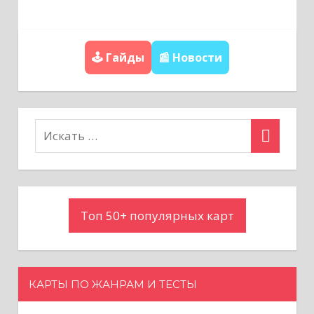
ц
и
🕹️ Гайды
📰 Новости
я
п
о
з
а
Топ 50+ популярных карт
п
и
с
КАРТЫ ПО ЖАНРАМ И ТЕСТЫ