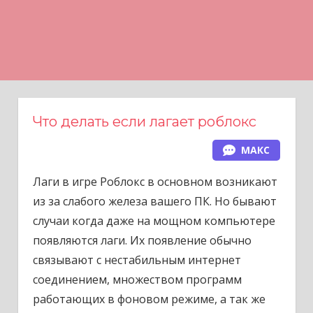
Н
а
в
е
р
х
Что делать если лагает роблокс
МАКС
Лаги в игре Роблокс в основном возникают
из за слабого железа вашего ПК. Но бывают
случаи когда даже на мощном компьютере
появляются лаги. Их появление обычно
связывают с нестабильным интернет
соединением, множеством программ
работающих в фоновом режиме, а так же