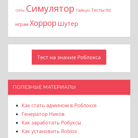
я
Симулятор
Тесты по
Тайкун
Обби
м
Хоррор
Шутер
играм
Тест на знание Роблокса
ПОЛЕЗНЫЕ МАТЕРИАЛЫ
Как стать админом в Роблоксе
Генератор Ников
Как заработать Робуксы
Как установить Roblox