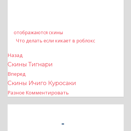
отображаются скины
Что делать если кикает в роблокс
Назад
Н
Скины Тигнари
а
Вперед
в
Скины Ичиго Куросаки
Разное
Комментировать
и
г
а