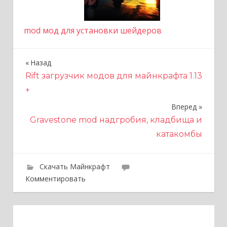
mod мод для установки шейдеров
Назад
Н
Rift загрузчик модов для майнкрафта 1.13
а
+
в
Вперед
и
Gravestone mod надгробия, кладбища и
катакомбы
г
а
Скачать Майнкрафт
ц
Комментировать
и
я