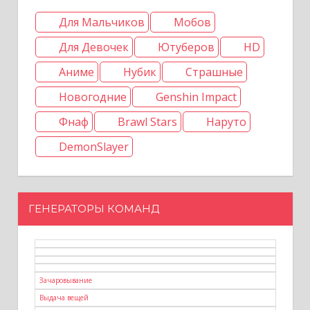
Для Мальчиков
Мобов
Для Девочек
Ютуберов
HD
Аниме
Нубик
Страшные
Новогодние
Genshin Impact
Фнаф
Brawl Stars
Наруто
DemonSlayer
ГЕНЕРАТОРЫ КОМАНД
Зачаровывание
Выдача вещей