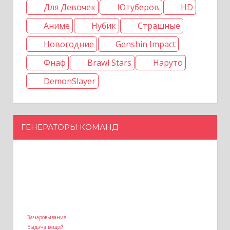
Для Девочек
Ютуберов
HD
Аниме
Нубик
Страшные
Новогодние
Genshin Impact
Фнаф
Brawl Stars
Наруто
DemonSlayer
ГЕНЕРАТОРЫ КОМАНД
Зачаровывание
Выдача вещей