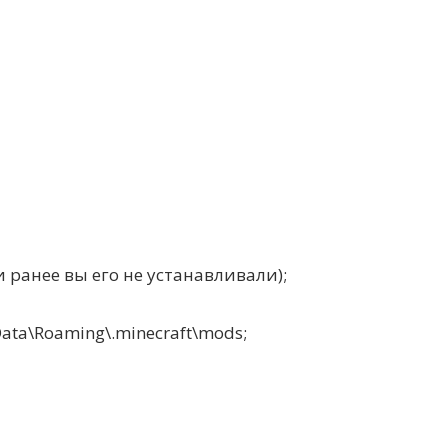
и ранее вы его не устанавливали);
a\Roaming\.minecraft\mods;