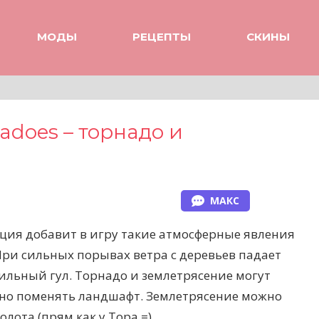
МОДЫ
РЕЦЕПТЫ
СКИНЫ
adoes – торнадо и
МАКС
ация добавит в игру такие атмосферные явления
 При сильных порывах ветра с деревьев падает
сильный гул. Торнадо и землетрясение могут
но поменять ландшафт. Землетрясение можно
ота (прям как у Тора =)