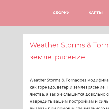
Н
а
СБОРКИ
КАРТЫ
в
е
р
х
Weather Storms & Torn
землетрясение
Weather Storms & Tornadoes модифик
как торнадо, ветер и землетрясение.
листва, а так же слышится довольно 
навредить вашим постройкам и силь
вызвать при помощи специального мол