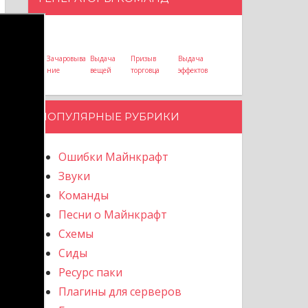
Зачаровыва
Выдача
Призыв
Выдача
ние
вещей
торговца
эффектов
ПОПУЛЯРНЫЕ РУБРИКИ
Ошибки Майнкрафт
Звуки
Команды
Песни о Майнкрафт
Схемы
Сиды
Ресурс паки
Плагины для серверов