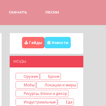
СКАЧАТЬ
ПЕСНИ
🕹️ Гайды
📰 Новости
МОДЫ
Оружие
Броня
Мобы
Локации и миры
Ресурсы, блоки и декор
Индустриальные
Еда