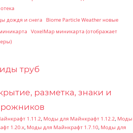
иотека
Biome Particle Weather новые
VoxelMap миникарта (отображает
керы)
виды труб
крытие, разметка, знаки и
орожников
айнкрафт 1.11.2
,
Моды для Майнкрафт 1.12.2
,
Моды
фт 1.20.x
,
Моды для Майнкрафт 1.7.10
,
Моды для