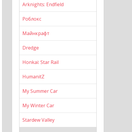
Arknights: Endfield
Роблокс
Майнкрафт
Dredge
Honkai: Star Rail
HumanitZ
My Summer Car
My Winter Car
Stardew Valley