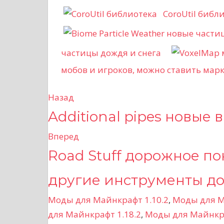
CoroUtil библ
частицы дождя и снега
мобов и игроков, можно ставить мар
Назад
Н
Additional pipes новые 
а
Вперед
в
Road Stuff дорожное по
и
другие инструменты д
г
Моды для Майнкрафт 1.10.2
,
Моды для М
а
для Майнкрафт 1.18.2
,
Моды для Майнкра