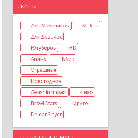
СКИНЫ
Для Мальчиков
Мобов
Для Девочек
Ютуберов
HD
Аниме
Нубик
Страшные
Новогодние
Genshin Impact
Фнаф
Brawl Stars
Наруто
DemonSlayer
ГЕНЕРАТОРЫ КОМАНД