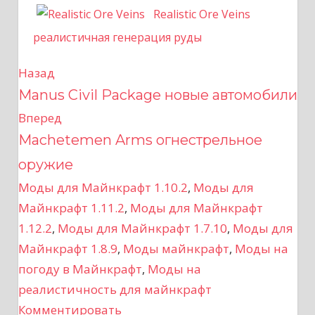
Realistic Ore Veins
реалистичная генерация руды
Назад
Н
Manus Civil Package новые автомобили
а
Вперед
в
Machetemen Arms огнестрельное
оружие
и
Моды для Майнкрафт 1.10.2
,
Моды для
г
Майнкрафт 1.11.2
,
Моды для Майнкрафт
а
1.12.2
,
Моды для Майнкрафт 1.7.10
,
Моды для
Майнкрафт 1.8.9
,
Моды майнкрафт
,
Моды на
ц
погоду в Майнкрафт
,
Моды на
реалистичность для майнкрафт
и
Комментировать