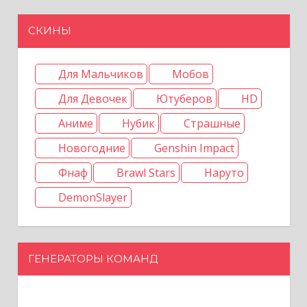
СКИНЫ
Для Мальчиков
Мобов
Для Девочек
Ютуберов
HD
Аниме
Нубик
Страшные
Новогодние
Genshin Impact
Фнаф
Brawl Stars
Наруто
DemonSlayer
ГЕНЕРАТОРЫ КОМАНД