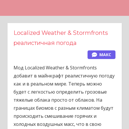
Н
а
в
е
Localized Weather & Stormfronts
р
реалистичная погода
х
МАКС
Мод Localized Weather & Stormfronts
добавит в майнкрафт реалистичную погоду
как и в реальном мире. Теперь можно
будет с легкостью определить грозовые
тяжелые облака просто от облаков. На
границах биомов с разным климатом будут
происходить смешивание горячих и
холодных воздушных масс, что в свою