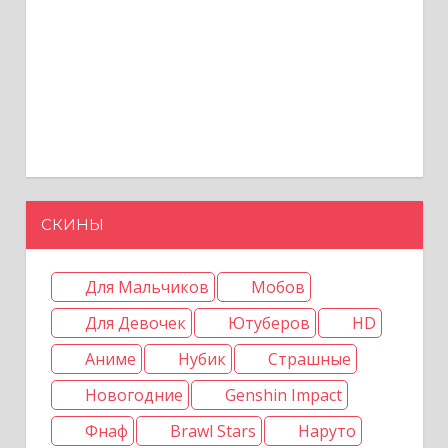
СКИНЫ
Для Мальчиков
Мобов
Для Девочек
Ютуберов
HD
Аниме
Нубик
Страшные
Новогодние
Genshin Impact
Фнаф
Brawl Stars
Наруто