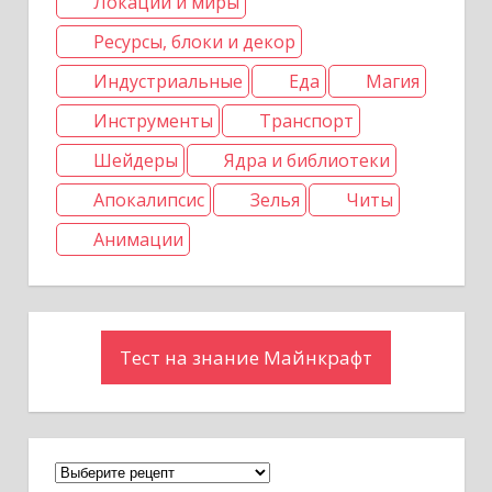
Локации и миры
м
Ресурсы, блоки и декор
Индустриальные
Еда
Магия
Инструменты
Транспорт
Шейдеры
Ядра и библиотеки
Апокалипсис
Зелья
Читы
Анимации
Тест на знание Майнкрафт