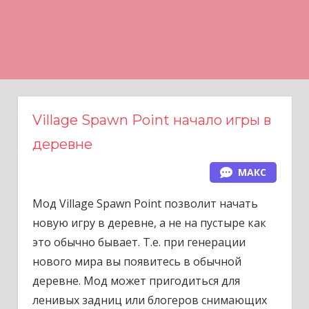
Н
а
в
е
р
х
Village Spawn Point начало игры в
деревне
МАКС
Мод Village Spawn Point позволит начать
новую игру в деревне, а не на пустыре как
это обычно бывает. Т.е. при генерации
нового мира вы появитесь в обычной
деревне. Мод может пригодиться для
ленивых задниц или блогеров снимающих