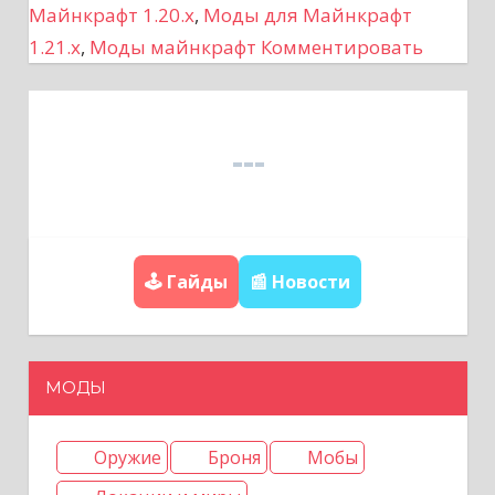
Майнкрафт 1.20.x
,
Моды для Майнкрафт
и
1.21.x
,
Моды майнкрафт
Комментировать
я
п
о
з
а
🕹️ Гайды
📰 Новости
п
и
МОДЫ
с
Оружие
Броня
Мобы
я