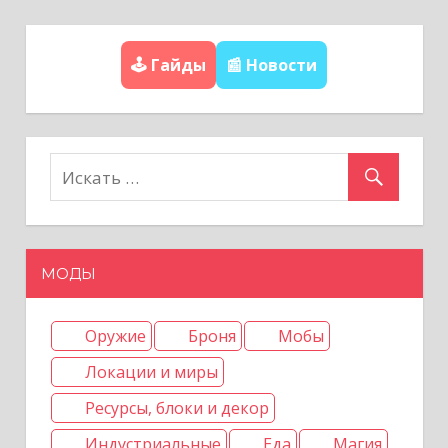
л
а
е
г
д
🕹️ Гайды
📰 Новости
у
и
ю
н
щ
и
а
е
ц
з
а
МОДЫ
и
п
я
и
Оружие
Броня
Мобы
с
з
Локации и миры
и
Ресурсы, блоки и декор
а
Индустриальные
Еда
Магия