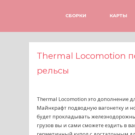
Н
а
СБОРКИ
КАРТЫ
в
е
р
х
Thermal Locomotion п
рельсы
Thermal Locomotion это дополнение 
Майнкрафт подводную вагонетку и но
будет прокладывать железнодорожны
грузов вы и сами сможете ездить в ваг
герметичный купол с достаточным дл