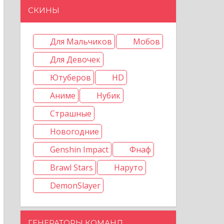
СКИНЫ
Для Мальчиков
Мобов
Для Девочек
Ютуберов
HD
Аниме
Нубик
Страшные
Новогодние
Genshin Impact
Фнаф
Brawl Stars
Наруто
DemonSlayer
ГЕНЕРАТОРЫ КОМАНД