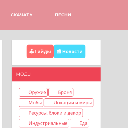
СКАЧАТЬ
ПЕСНИ
🕹️ Гайды
📰 Новости
МОДЫ
Оружие
Броня
Мобы
Локации и миры
Ресурсы, блоки и декор
Индустриальные
Еда