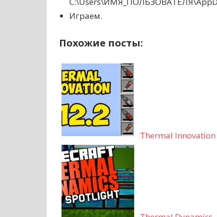
C:\Users\ИМЯ_ПОЛЬЗОВАТЕЛЯ\AppDat
Играем.
Похожие посты:
Thermal Innovati
Thermal Dynamics 