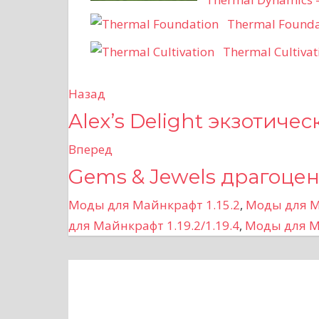
Thermal Founda
Thermal Cultiva
Назад
Н
Alex’s Delight экзотиче
а
Вперед
в
Gems & Jewels драгоце
и
Моды для Майнкрафт 1.15.2
,
Моды для М
г
для Майнкрафт 1.19.2/1.19.4
,
Моды для М
а
ц
и