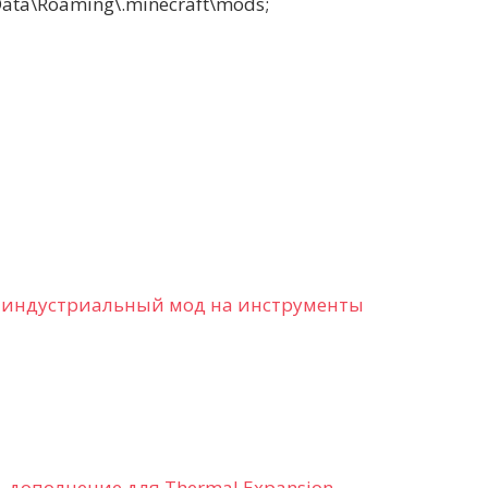
a\Roaming\.minecraft\mods;
on индустриальный мод на инструменты
– дополнение для Thermal Expansion