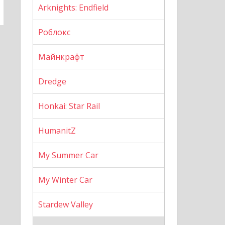
Arknights: Endfield
Роблокс
Майнкрафт
Dredge
Honkai: Star Rail
HumanitZ
My Summer Car
My Winter Car
Stardew Valley