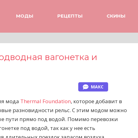
МОДЫ
РЕЦЕПТЫ
СКИНЫ
одводная вагонетка и
МАКС
для мода
Thermal Foundation
, которое добавит в
вые разновидности рельс. С этим модом можно
е пути прямо под водой. Помимо перевозки
онетке под водой, так как у нее есть
я длительных поездок запасом воздуха.