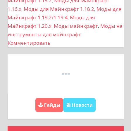
Майнкрафт 1.15.2
,
Моды для Майнкрафт
а
1.16.x
,
Моды для Майнкрафт 1.18.2
,
Моды для
Майнкрафт 1.19.2/1.19.4
,
Моды для
ц
Майнкрафт 1.20.x
,
Моды майнкрафт
,
Моды на
инструменты для майнкрафт
и
Комментировать
я
п
о
з
а
🕹️ Гайды
📰 Новости
п
и