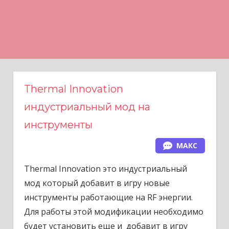
Н
а
в
е
р
х
Thermal Innovation
индустриальный мод на
инструменты
МАКС
Thermal Innovation это индустриальный
мод который добавит в игру новые
инструменты работающие на RF энергии.
Для работы этой модификации необходимо
будет установить еще и добавит в игру