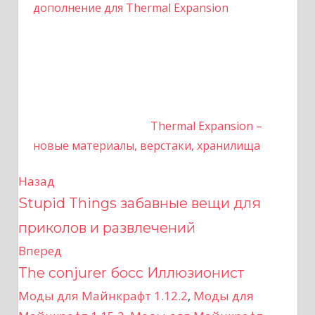
дополнение для Thermal Expansion
Thermal Expansion –
новые материалы, верстаки, хранилища
Назад
Н
Stupid Things забавные вещи для
а
приколов и развлечений
в
Вперед
The conjurer босс Иллюзионист
и
Моды для Майнкрафт 1.12.2
,
Моды для
г