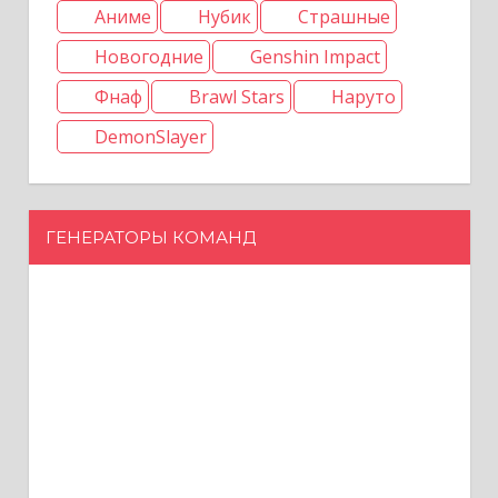
Аниме
Нубик
Страшные
Новогодние
Genshin Impact
Фнаф
Brawl Stars
Наруто
DemonSlayer
ГЕНЕРАТОРЫ КОМАНД