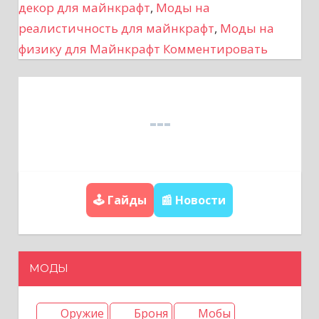
декор для майнкрафт
,
Моды на
о
реалистичность для майнкрафт
,
Моды на
з
физику для Майнкрафт
Комментировать
а
п
и
с
🕹️ Гайды
📰 Новости
я
м
МОДЫ
Оружие
Броня
Мобы