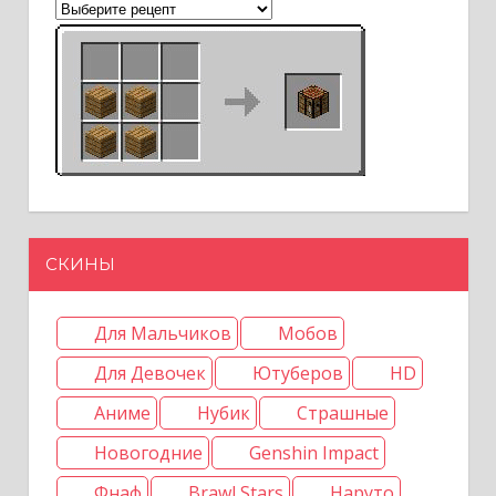
СКИНЫ
Для Мальчиков
Мобов
Для Девочек
Ютуберов
HD
Аниме
Нубик
Страшные
Новогодние
Genshin Impact
Фнаф
Brawl Stars
Наруто