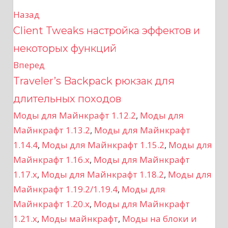
Назад
Н
Client Tweaks настройка эффектов и
а
некоторых функций
в
Вперед
Traveler’s Backpack рюкзак для
и
длительных походов
г
Моды для Майнкрафт 1.12.2
,
Моды для
а
Майнкрафт 1.13.2
,
Моды для Майнкрафт
1.14.4
,
Моды для Майнкрафт 1.15.2
,
Моды для
ц
Майнкрафт 1.16.x
,
Моды для Майнкрафт
и
1.17.x
,
Моды для Майнкрафт 1.18.2
,
Моды для
Майнкрафт 1.19.2/1.19.4
,
Моды для
я
Майнкрафт 1.20.x
,
Моды для Майнкрафт
п
1.21.x
,
Моды майнкрафт
,
Моды на блоки и