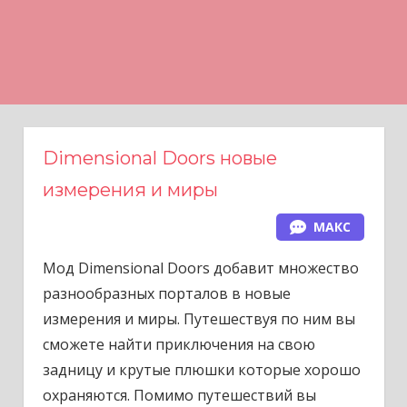
Н
а
в
е
р
х
Dimensional Doors новые
измерения и миры
МАКС
Мод Dimensional Doors добавит множество
разнообразных порталов в новые
измерения и миры. Путешествуя по ним вы
сможете найти приключения на свою
задницу и крутые плюшки которые хорошо
охраняются. Помимо путешествий вы