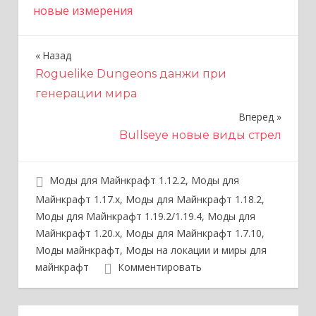
новые измерения
Назад
Н
Roguelike Dungeons данжи при
а
генерации мира
в
Вперед
и
Bullseye новые виды стрел
г
Моды для Майнкрафт 1.12.2
,
Моды для
а
Майнкрафт 1.17.x
,
Моды для Майнкрафт 1.18.2
,
ц
Моды для Майнкрафт 1.19.2/1.19.4
,
Моды для
Майнкрафт 1.20.x
,
Моды для Майнкрафт 1.7.10
,
и
Моды майнкрафт
,
Моды на локации и миры для
я
майнкрафт
Комментировать
п
о