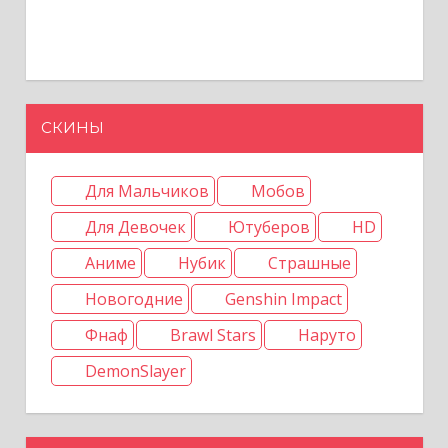
СКИНЫ
Для Мальчиков
Мобов
Для Девочек
Ютуберов
HD
Аниме
Нубик
Страшные
Новогодние
Genshin Impact
Фнаф
Brawl Stars
Наруто
DemonSlayer