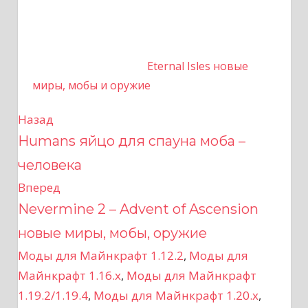
Eternal Isles новые
миры, мобы и оружие
Назад
Н
Humans яйцо для спауна моба –
а
человека
в
Вперед
Nevermine 2 – Advent of Ascension
и
новые миры, мобы, оружие
г
Моды для Майнкрафт 1.12.2
,
Моды для
а
Майнкрафт 1.16.x
,
Моды для Майнкрафт
1.19.2/1.19.4
,
Моды для Майнкрафт 1.20.x
,
ц