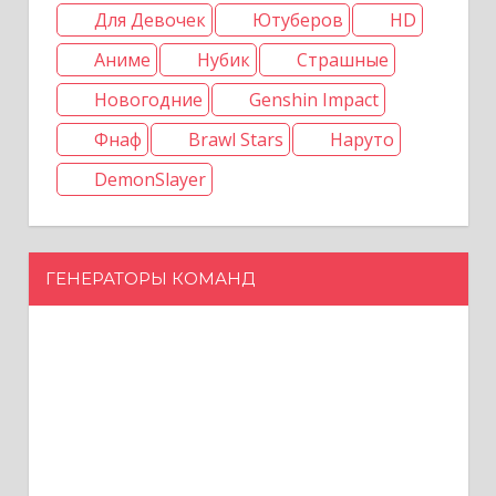
Для Девочек
Ютуберов
HD
Аниме
Нубик
Страшные
Новогодние
Genshin Impact
Фнаф
Brawl Stars
Наруто
DemonSlayer
ГЕНЕРАТОРЫ КОМАНД