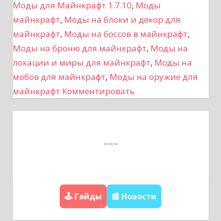
Моды для Майнкрафт 1.7.10
,
Моды
и
майнкрафт
,
Моды на блоки и декор для
майнкрафт
,
Моды на боссов в майнкрафт
,
я
Моды на броню для майнкрафт
,
Моды на
п
локации и миры для майнкрафт
,
Моды на
мобов для майнкрафт
,
Моды на оружие для
о
майнкрафт
Комментировать
з
а
п
и
с
🕹️ Гайды
📰 Новости
я