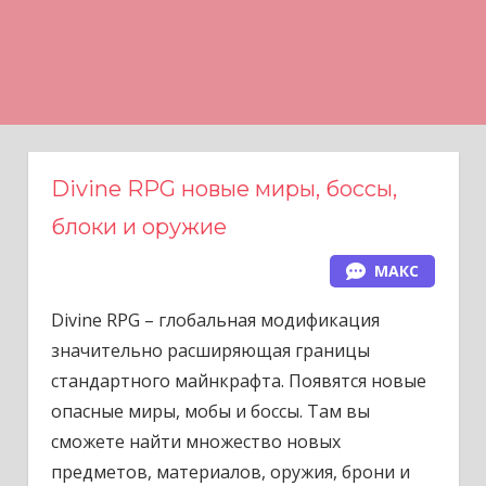
Н
а
в
е
р
х
Divine RPG новые миры, боссы,
блоки и оружие
МАКС
Divine RPG – глобальная модификация
значительно расширяющая границы
стандартного майнкрафта. Появятся новые
опасные миры, мобы и боссы. Там вы
сможете найти множество новых
предметов, материалов, оружия, брони и