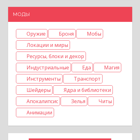
м
МОДЫ
Оружие
Броня
Мобы
Локации и миры
Ресурсы, блоки и декор
Индустриальные
Еда
Магия
Инструменты
Транспорт
Шейдеры
Ядра и библиотеки
Апокалипсис
Зелья
Читы
Анимации