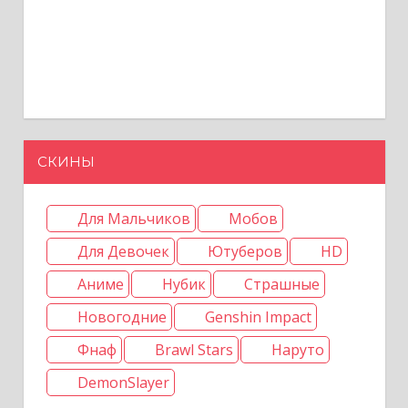
СКИНЫ
Для Мальчиков
Мобов
Для Девочек
Ютуберов
HD
Аниме
Нубик
Страшные
Новогодние
Genshin Impact
Фнаф
Brawl Stars
Наруто
DemonSlayer