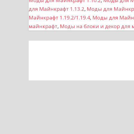
Моды для Майнкрафт 1.10.2
,
Моды для М
а
для Майнкрафт 1.13.2
,
Моды для Майнкра
Майнкрафт 1.19.2/1.19.4
,
Моды для Майнк
ц
майнкрафт
,
Моды на блоки и декор для
и
я
п
о
з
а
п
и