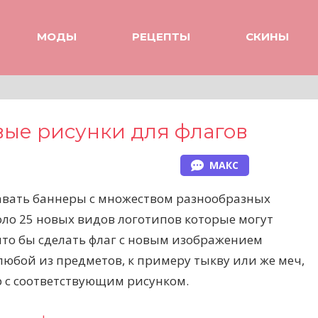
МОДЫ
РЕЦЕПТЫ
СКИНЫ
овые рисунки для флагов
МАКС
давать баннеры с множеством разнообразных
оло 25 новых видов логотипов которые могут
что бы сделать флаг с новым изображением
любой из предметов, к примеру тыкву или же меч,
р с соответствующим рисунком.