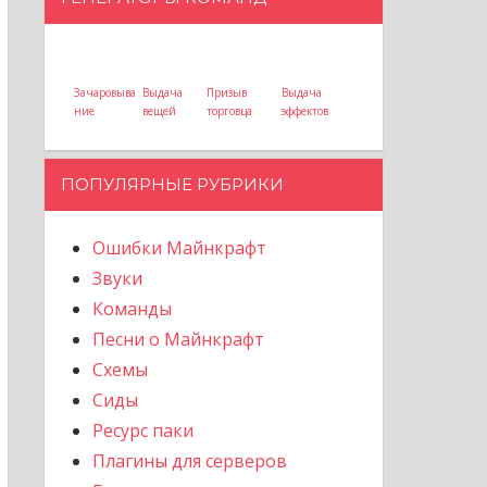
Зачаровыва
Выдача
Призыв
Выдача
ние
вещей
торговца
эффектов
ПОПУЛЯРНЫЕ РУБРИКИ
Ошибки Майнкрафт
Звуки
Команды
Песни о Майнкрафт
Схемы
Сиды
Ресурс паки
Плагины для серверов