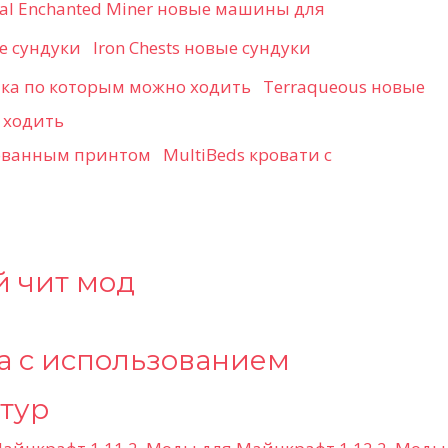
nal Enchanted Miner новые машины для
Iron Chests новые сундуки
Terraqueous новые
 ходить
MultiBeds кровати с
й чит мод
а с использованием
ктур