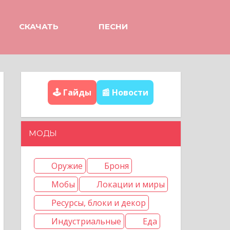
СКАЧАТЬ
ПЕСНИ
🕹️ Гайды
📰 Новости
МОДЫ
Оружие
Броня
Мобы
Локации и миры
Ресурсы, блоки и декор
Индустриальные
Еда