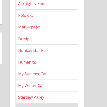
Arknights: Endfield
Роблокс
Майнкрафт
Dredge
Honkai: Star Rail
HumanitZ
My Summer Car
My Winter Car
Stardew Valley