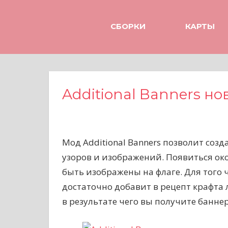
Н
а
СБОРКИ
КАРТЫ
в
е
р
х
Additional Banners н
Мод Additional Banners позволит соз
узоров и изображений. Появиться ок
быть изображены на флаге. Для того 
достаточно добавит в рецепт крафта 
в результате чего вы получите банне