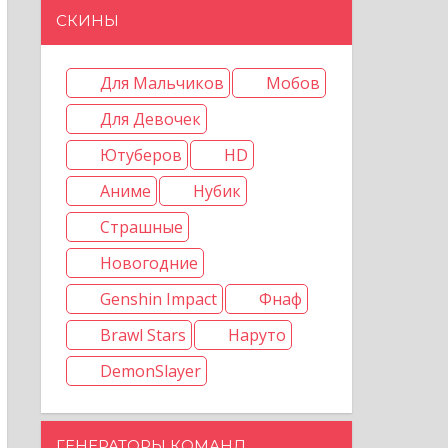
СКИНЫ
Для Мальчиков
Мобов
Для Девочек
Ютуберов
HD
Аниме
Нубик
Страшные
Новогодние
Genshin Impact
Фнаф
Brawl Stars
Наруто
DemonSlayer
ГЕНЕРАТОРЫ КОМАНД