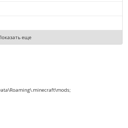
Показать еще
a\Roaming\.minecraft\mods;