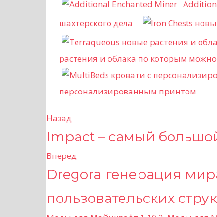
Additio
шахтерского дела
растения и облака по которым можно
персонализированным принтом
Назад
Н
Impact – самый большо
а
Вперед
в
Dregora генерация мир
и
пользовательских стру
г