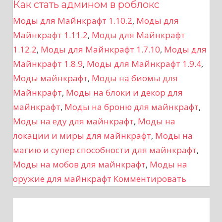
Как стать админом в роблокс
и
Моды для Майнкрафт 1.10.2
,
Моды для
г
Майнкрафт 1.11.2
,
Моды для Майнкрафт
а
1.12.2
,
Моды для Майнкрафт 1.7.10
,
Моды для
Майнкрафт 1.8.9
,
Моды для Майнкрафт 1.9.4
,
ц
Моды майнкрафт
,
Моды на биомы для
Майнкрафт
,
Моды на блоки и декор для
и
майнкрафт
,
Моды на броню для майнкрафт
,
я
Моды на еду для майнкрафт
,
Моды на
локации и миры для майнкрафт
,
Моды на
п
магию и супер способности для майнкрафт
,
о
Моды на мобов для майнкрафт
,
Моды на
оружие для майнкрафт
Комментировать
з
а