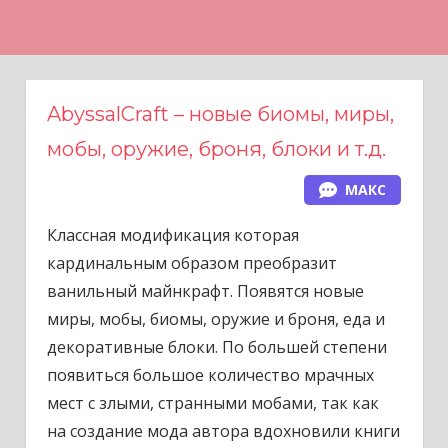
Н
а
в
е
AbyssalCraft – новые биомы, миры,
р
мобы, оружие, броня, блоки и т.д.
х
МАКС
Классная модификация которая
кардинальным образом преобразит
ванильный майнкрафт. Появятся новые
миры, мобы, биомы, оружие и броня, еда и
декоративные блоки. По большей степени
появиться большое количество мрачных
мест с злыми, странными мобами, так как
на создание мода автора вдохновили книги