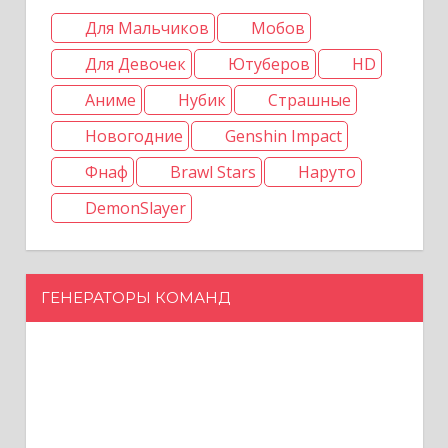
Для Мальчиков
Мобов
Для Девочек
Ютуберов
HD
Аниме
Нубик
Страшные
Новогодние
Genshin Impact
Фнаф
Brawl Stars
Наруто
DemonSlayer
ГЕНЕРАТОРЫ КОМАНД