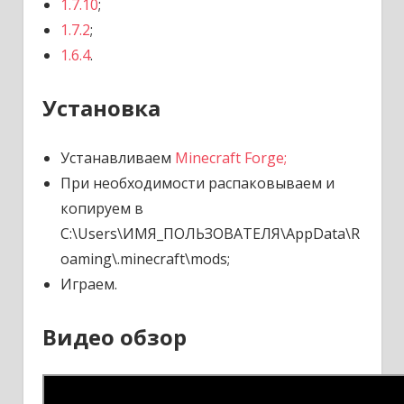
1.7.10
;
1.7.2
;
1.6.4
.
Установка
Устанавливаем
Minecraft Forge;
При необходимости распаковываем и
копируем в
C:\Users\ИМЯ_ПОЛЬЗОВАТЕЛЯ\AppData\R
oaming\.minecraft\mods;
Играем.
Видео обзор