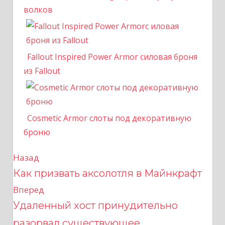
волков
Fallout Inspired Power Armor силовая броня
из Fallout
Cosmetic Armor слоты под декоративную
броню
Назад
Н
Как призвать аксолотля в Майнкрафт
а
Вперед
в
Удаленный хост принудительно
разорвал существующее