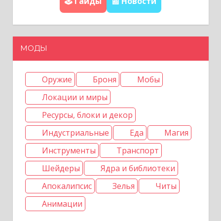
🕹️ Гайды
📰 Новости
и
с
МОДЫ
я
Оружие
Броня
Мобы
м
Локации и миры
Ресурсы, блоки и декор
Индустриальные
Еда
Магия
Инструменты
Транспорт
Шейдеры
Ядра и библиотеки
Апокалипсис
Зелья
Читы
Анимации