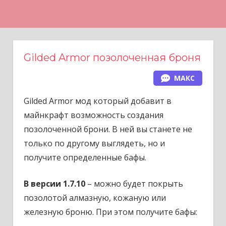
Н
а
в
е
Gilded Armor позолоченная броня
р
МАКС
х
Gilded Armor мод который добавит в
майнкрафт возможность создания
позолоченной брони. В ней вы станете не
только по другому выглядеть, но и
получите определенные бафы.
В версии 1.7.10
– можно будет покрыть
позолотой алмазную, кожаную или
железную броню. При этом получите бафы: