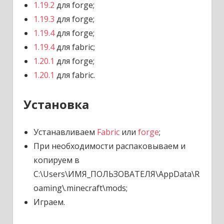
1.19.2
для forge;
1.19.3
для forge;
1.19.4
для forge;
1.19.4
для fabric;
1.20.1
для forge;
1.20.1
для fabric.
Установка
Устанавливаем
Fabric
или
forge
;
При необходимости распаковываем и
копируем в
C:\Users\ИМЯ_ПОЛЬЗОВАТЕЛЯ\AppData\R
oaming\.minecraft\mods;
Играем.