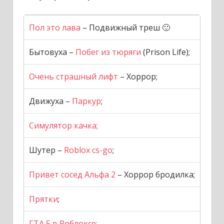
Пол это лава
– Подвижный треш 🙂
Бытовуха –
Побег из тюряги
(Prison Life);
Очень страшный лифт
– Хоррор;
Движуха –
Паркур
;
Симулятор качка;
Шутер –
Roblox cs-go
;
Привет сосед Альфа 2
– Хоррор бродилка;
Прятки
;
ГТА 5 в Роблоксе;