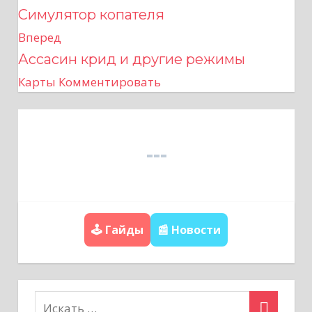
Симулятор копателя
а
Вперед
в
Ассасин крид и другие режимы
Карты
Комментировать
и
г
а
ц
и
🕹️ Гайды
📰 Новости
я
п
о