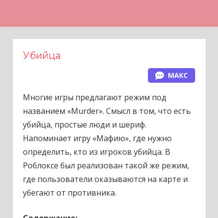
Н
а
в
е
Убийца
р
МАКС
х
Многие игры предлагают режим под
названием «
Murder
». Смысл в том, что есть
убийца, простые люди и шериф.
Напоминает игру «Мафию», где нужно
определить, кто из игроков убийца. В
Роблоксе был реализован такой же режим,
где пользователи оказываются на карте и
убегают от противника.