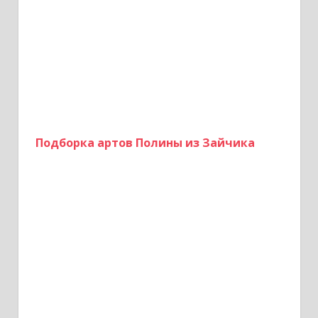
я
м
Подборка артов Полины из Зайчика