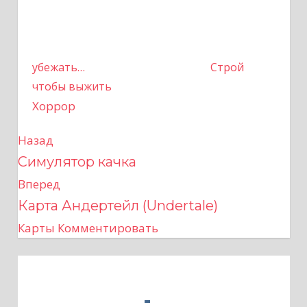
убежать…
Строй
чтобы выжить
Хоррор
Назад
Н
Симулятор качка
а
Вперед
в
Карта Андертейл (Undertale)
Карты
Комментировать
и
г
а