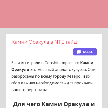
Н
а
в
е
р
х
Камни Оракула в NTE гайд
МАКС
Если вы играли в
Genshin Impact
, то
Камни
Оракула
это местный аналог окулусов. Они
разбросаны по всему городу Хетеро, и их
сбор важная необходимость для прокачки
вашего персонажа.
Для чего Камни Оракула и