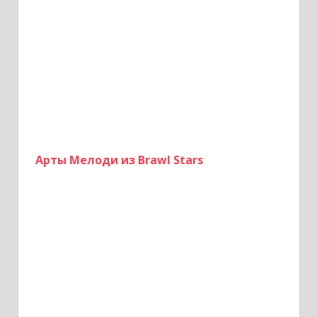
я
м
Арты Мелоди из Brawl Stars