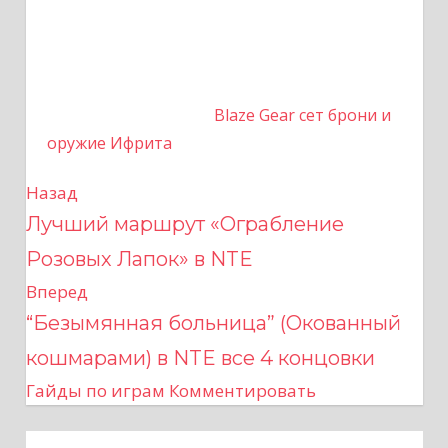
Blaze Gear сет брони и
оружие Ифрита
Назад
Н
Лучший маршрут «Ограбление
а
Розовых Лапок» в NTE
в
Вперед
“Безымянная больница” (Окованный
и
кошмарами) в NTE все 4 концовки
г
Гайды по играм
Комментировать
а