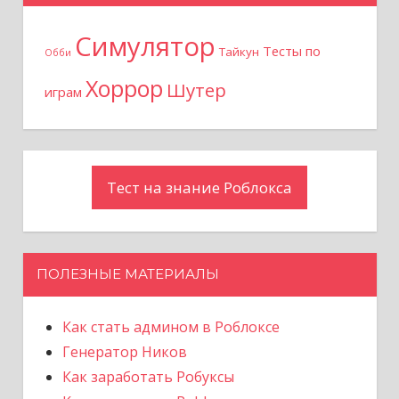
я
Симулятор
Тесты по
Тайкун
Обби
м
Хоррор
Шутер
играм
Тест на знание Роблокса
ПОЛЕЗНЫЕ МАТЕРИАЛЫ
Как стать админом в Роблоксе
Генератор Ников
Как заработать Робуксы