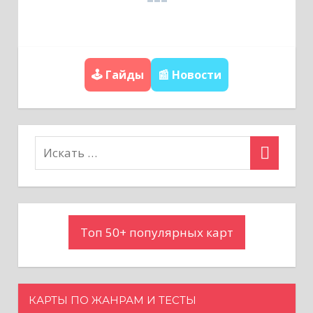
ц
и
🕹️ Гайды
📰 Новости
я
п
о
з
а
Топ 50+ популярных карт
п
и
с
КАРТЫ ПО ЖАНРАМ И ТЕСТЫ