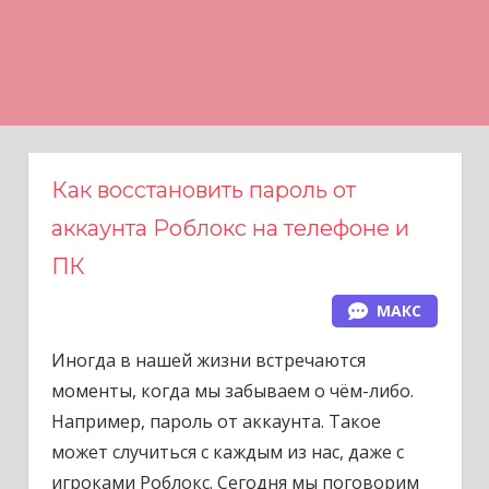
Н
а
в
е
р
х
Как восстановить пароль от
аккаунта Роблокс на телефоне и
ПК
МАКС
Иногда в нашей жизни встречаются
моменты, когда мы забываем о чём-либо.
Например, пароль от аккаунта. Такое
может случиться с каждым из нас, даже с
игроками
Роблокс
. Сегодня мы поговорим