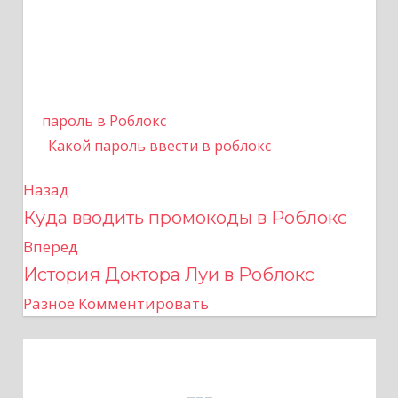
пароль в Роблокс
Какой пароль ввести в роблокс
Назад
Н
Куда вводить промокоды в Роблокс
а
Вперед
в
История Доктора Луи в Роблокс
Разное
Комментировать
и
г
а