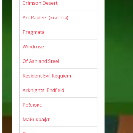
Crimson Desert
Arc Raiders (квесты)
Pragmata
Windrose
Of Ash and Steel
Resident Evil Requiem
Arknights: Endfield
Роблокс
Майнкрафт