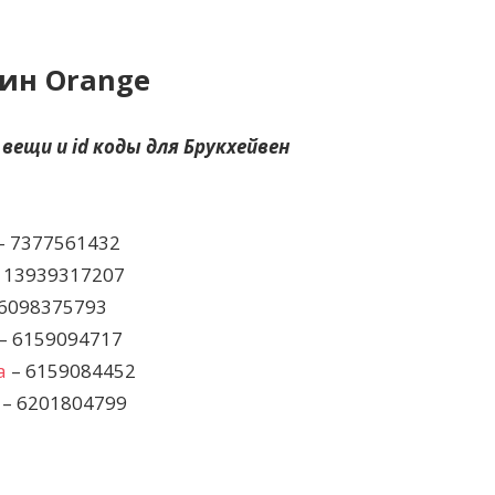
ин Orange
 вещи и id коды для Брукхейвен
– 7377561432
 13939317207
6098375793
– 6159094717
а
– 6159084452
– 6201804799