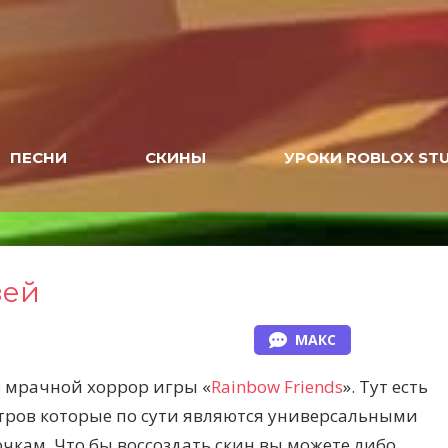
ПЕСНИ
СКИНЫ
УРОКИ ROBLOX ST
зей
МАКС
 мрачной хоррор игры «
Rainbow Friends
». Тут есть
онстров которые по сути являются универсальными
очкам. Что бы воссоздать скин вы можете либо