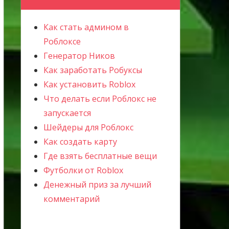
Как стать админом в
Роблоксе
Генератор Ников
Как заработать Робуксы
Как установить Roblox
Что делать если Роблокс не
запускается
Шейдеры для Роблокс
Как создать карту
Где взять бесплатные вещи
Футболки от Roblox
Денежный приз за лучший
комментарий