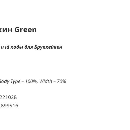
кин Green
и id коды для Брукхейвен
dy Type – 100%, Width – 70%
221028
2899516