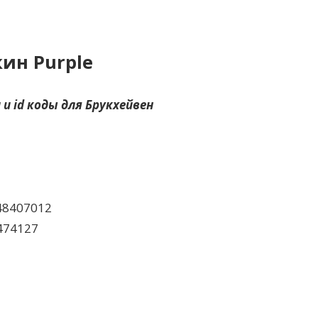
кин Purple
 и id коды для Брукхейвен
48407012
474127