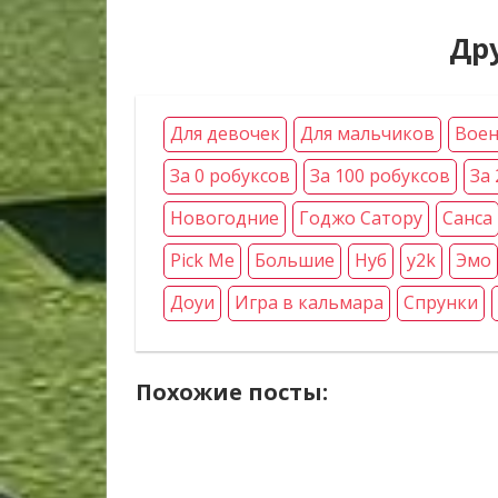
Др
Для девочек
Для мальчиков
Воен
За 0 робуксов
За 100 робуксов
За 
Новогодние
Годжо Сатору
Санса
Pick Me
Большие
Нуб
y2k
Эмо
Доуи
Игра в кальмара
Спрунки
Похожие посты: