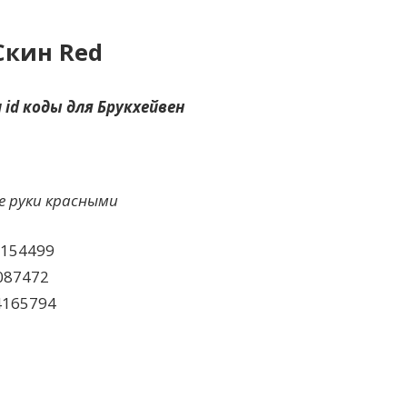
Скин Red
 id коды для Брукхейвен
 руки красными
3154499
087472
4165794