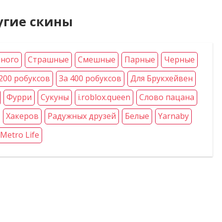
угие скины
ного
Страшные
Смешные
Парные
Черные
200 робуксов
За 400 робуксов
Для Брукхейвен
Фурри
Сукуны
i.roblox.queen
Слово пацана
Хакеров
Радужных друзей
Белые
Yarnaby
Metro Life