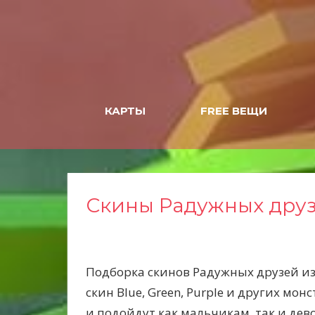
Н
а
в
е
р
х
КАРТЫ
FREE ВЕЩИ
Скины Радужных дру
Подборка скинов Радужных друзей из
скин Blue, Green, Purple и других м
и подойдут как мальчикам, так и дев