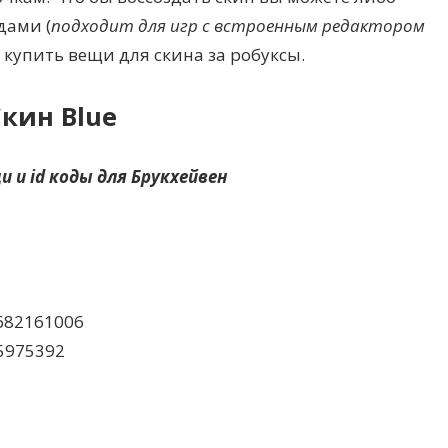
дами (
подходит для игр с встроенным редактором
о купить вещи для скина за робуксы.
Скин Blue
и и id коды для Брукхейвен
682161006
5975392