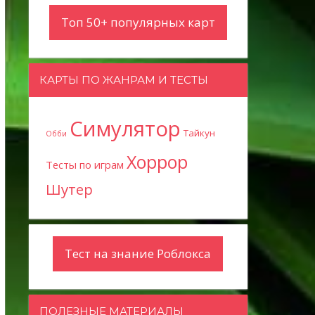
Топ 50+ популярных карт
КАРТЫ ПО ЖАНРАМ И ТЕСТЫ
Симулятор
Тайкун
Обби
Хоррор
Тесты по играм
Шутер
Тест на знание Роблокса
ПОЛЕЗНЫЕ МАТЕРИАЛЫ