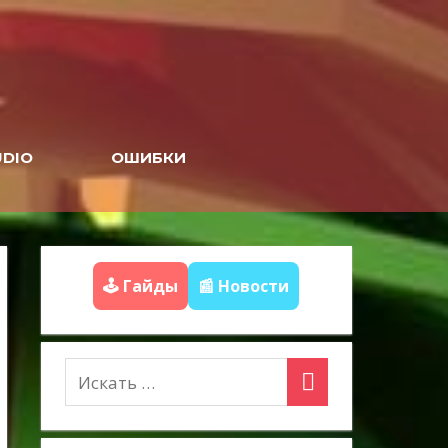
UDIO
ОШИБКИ
🕹️ Гайды
📰 Новости