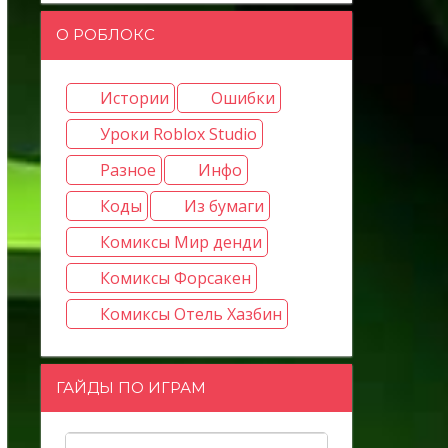
О РОБЛОКС
Истории
Ошибки
Уроки Roblox Studio
Разное
Инфо
Коды
Из бумаги
Комиксы Мир денди
Комиксы Форсакен
Комиксы Отель Хазбин
ГАЙДЫ ПО ИГРАМ