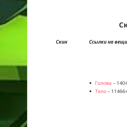
С
Скин
Ссылки на вещи
Голова
– 140
Тело
– 11466