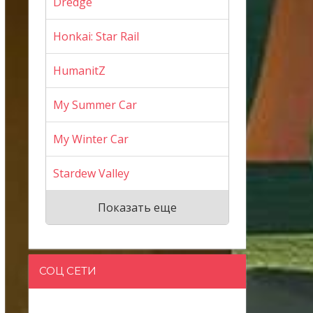
Dredge
Honkai: Star Rail
HumanitZ
My Summer Car
My Winter Car
Stardew Valley
Показать еще
СОЦ СЕТИ