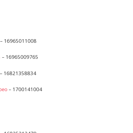
– 16965011008
а
– 16965009765
– 16821358834
рео
– 1700141004