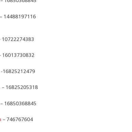
– 16850368845
– 14488197116
 10722274383
 16013730832
-16825212479
а
– 16825205318
– 16850368845
а
– 746767604