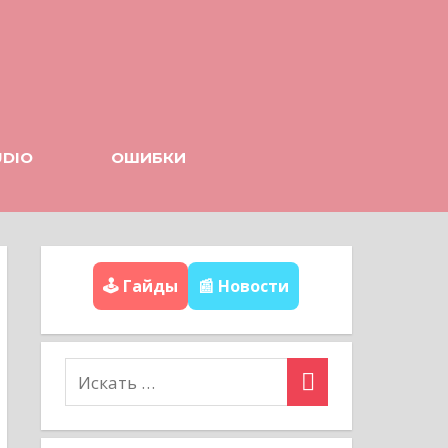
UDIO
ОШИБКИ
🕹️ Гайды
📰 Новости