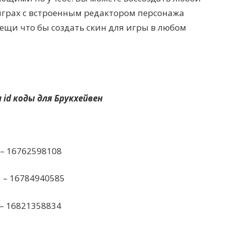
играх с встроенным редактором персонажа
вещи что бы создать скин для игры в любом
 id коды для Брукхейвен
– 16762598108
а
– 16784940585
– 16821358834