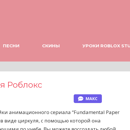
ПЕСНИ
СКИНЫ
УРОКИ ROBLOX ST
я Роблокс
МАКС
йки анимационного сериала “Fundamental Paper
ки в виде циркуля, с помощью которой она
ающими по учебе. Вы можете воссоздать любой