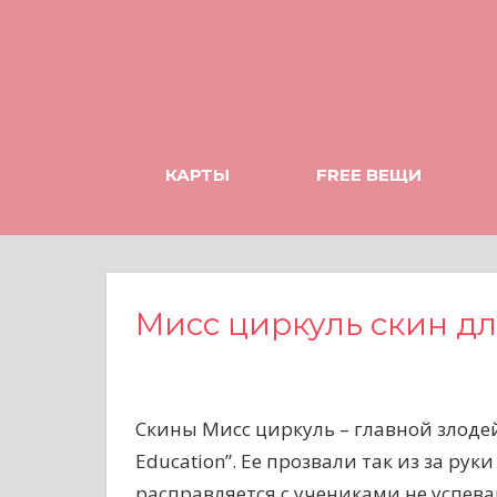
Н
а
в
е
р
х
КАРТЫ
FREE ВЕЩИ
Мисс циркуль скин дл
Скины Мисс циркуль – главной злоде
Education”. Ее прозвали так из за ру
расправляется с учениками не успев