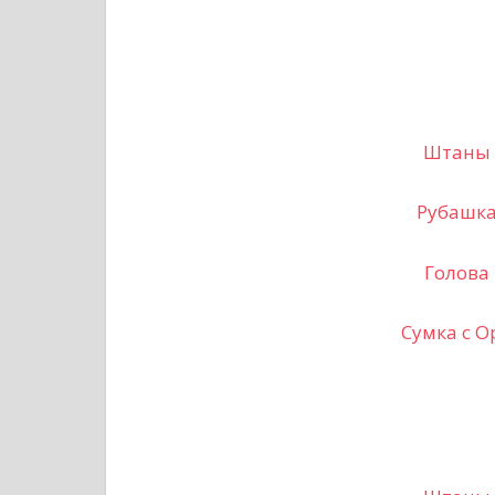
Штаны
Рубашк
Голова
Сумка с О