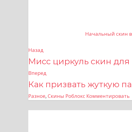
Начальный скин в
Назад
Н
Мисс циркуль скин для
а
Вперед
в
Как призвать жуткую па
и
Разное
,
Скины Роблокс
Комментировать
г
а
ц