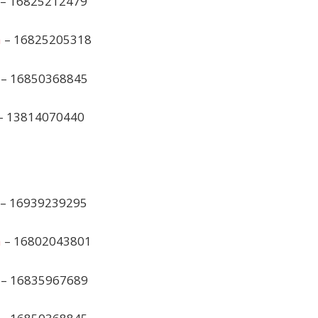
– 16825212479
а
– 16825205318
– 16850368845
– 13814070440
– 16939239295
а
– 16802043801
– 16835967689