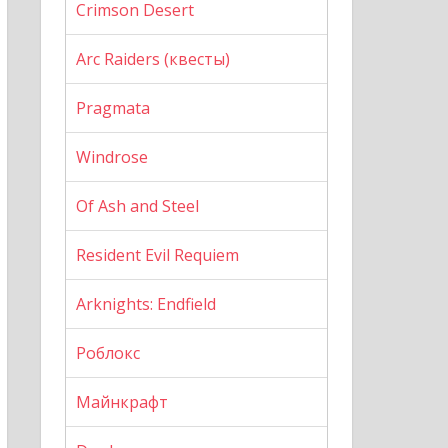
Crimson Desert
Arc Raiders (квесты)
Pragmata
Windrose
Of Ash and Steel
Resident Evil Requiem
Arknights: Endfield
Роблокс
Майнкрафт