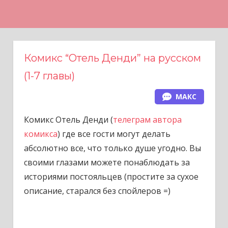
Н
а
в
е
Комикс “Отель Денди” на русском
р
(1-7 главы)
х
МАКС
Комикс Отель Денди (
телеграм автора
комикса
) где все гости могут делать
абсолютно все, что только душе угодно. Вы
своими глазами можете понаблюдать за
историями постояльцев (простите за сухое
описание, старался без спойлеров =)