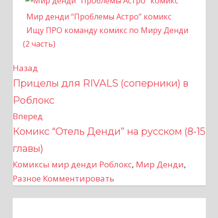
Мир денди “Проблемы Астро” комикс
Ищу ПРО команду комикс по Миру Денди
(2 часть)
Назад
Н
Прицелы для RIVALS (соперники) в
а
Роблокс
в
Вперед
Комикс “Отель Денди” на русском (8-15
и
главы)
г
Комиксы мир денди Роблокс
,
Мир Денди
,
а
Разное
Комментировать
ц