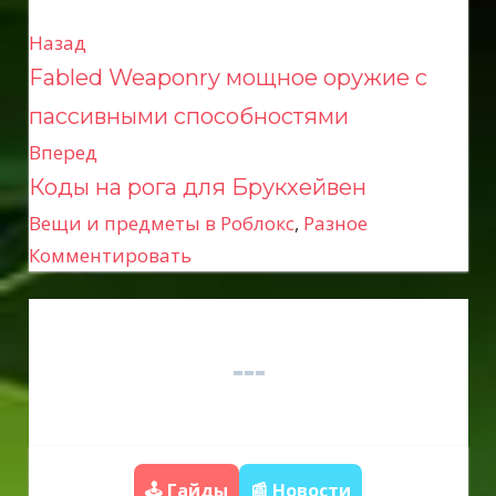
Назад
Н
Fabled Weaponry мощное оружие с
а
пассивными способностями
в
Вперед
Коды на рога для Брукхейвен
и
Вещи и предметы в Роблокс
,
Разное
г
Комментировать
а
ц
и
я
п
🕹️ Гайды
📰 Новости