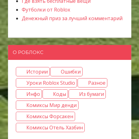
Где взять бесплатные вещи
Футболки от Roblox
Денежный приз за лучший комментарий
О РОБЛОКС
Истории
Ошибки
Уроки Roblox Studio
Разное
Инфо
Коды
Из бумаги
Комиксы Мир денди
Комиксы Форсакен
Комиксы Отель Хазбин