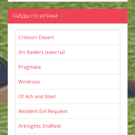
ГАЙДЫ ПО ИГРАМ
Crimson Desert
Arc Raiders (квесты)
Pragmata
Windrose
Of Ash and Steel
Resident Evil Requiem
Arknights: Endfield