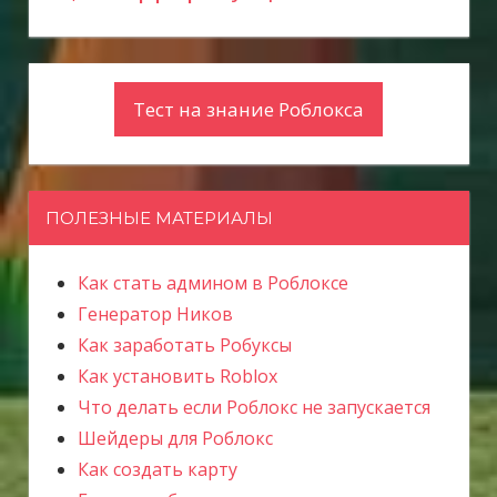
Тест на знание Роблокса
ПОЛЕЗНЫЕ МАТЕРИАЛЫ
Как стать админом в Роблоксе
Генератор Ников
Как заработать Робуксы
Как установить Roblox
Что делать если Роблокс не запускается
Шейдеры для Роблокс
Как создать карту