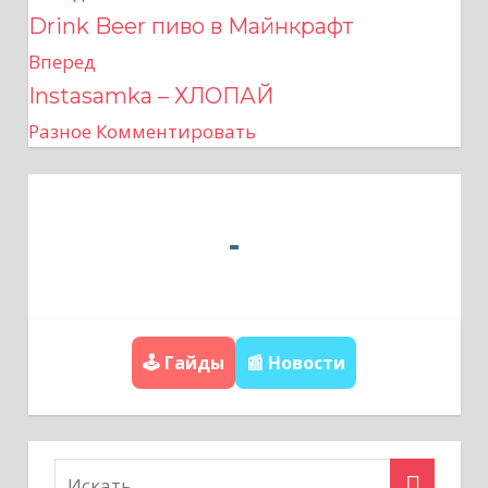
Drink Beer пиво в Майнкрафт
а
Вперед
в
Instasamka – ХЛОПАЙ
Разное
Комментировать
и
г
а
ц
и
🕹️ Гайды
📰 Новости
я
п
о