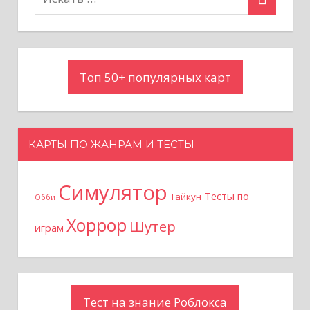
з
а
Топ 50+ популярных карт
п
и
с
КАРТЫ ПО ЖАНРАМ И ТЕСТЫ
я
Симулятор
Тесты по
Тайкун
Обби
м
Хоррор
Шутер
играм
Тест на знание Роблокса