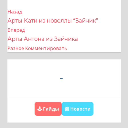
Назад
Н
Арты Кати из новеллы “Зайчик”
а
Вперед
в
Арты Антона из Зайчика
Разное
Комментировать
и
г
а
ц
и
🕹️ Гайды
📰 Новости
я
п