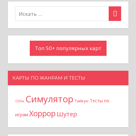
о
з
а
Топ 50+ популярных карт
п
и
с
КАРТЫ ПО ЖАНРАМ И ТЕСТЫ
я
Симулятор
Тесты по
Тайкун
Обби
м
Хоррор
Шутер
играм