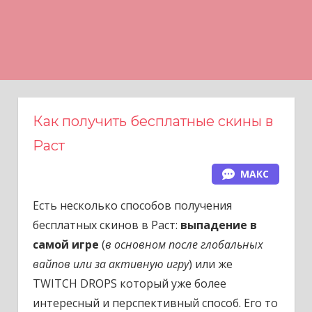
Н
а
в
е
р
х
Как получить бесплатные скины в
Раст
МАКС
Есть несколько способов получения
бесплатных скинов в Раст:
выпадение в
самой игре
(
в основном после глобальных
вайпов или за активную игру
) или же
TWITCH DROPS который уже более
интересный и перспективный способ. Его то