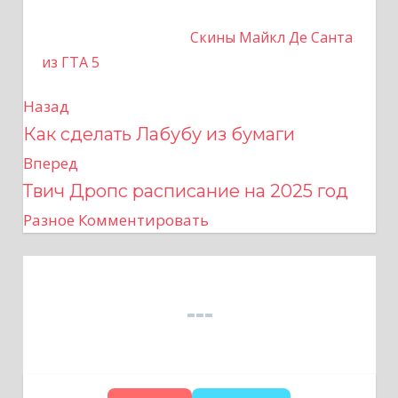
Скины Майкл Де Санта
из ГТА 5
Назад
Н
Как сделать Лабубу из бумаги
а
Вперед
в
Твич Дропс расписание на 2025 год
Разное
Комментировать
и
г
а
ц
и