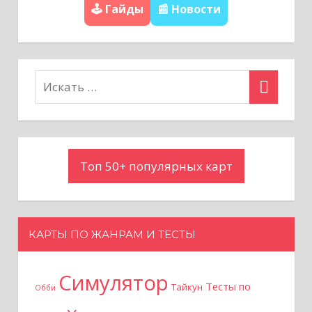
🕹️ Гайды
📰 Новости
я
п
о
з
а
Топ 50+ популярных карт
п
и
с
КАРТЫ ПО ЖАНРАМ И ТЕСТЫ
я
Симулятор
Тесты по
Тайкун
Обби
м