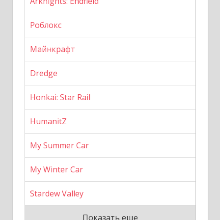
Arknights: Endfield
Роблокс
Майнкрафт
Dredge
Honkai: Star Rail
HumanitZ
My Summer Car
My Winter Car
Stardew Valley
Показать еще