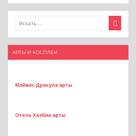
о
з
а
п
АРТЫ И КОСПЛЕИ
и
с
я
Мэйвис Дракула арты
м
Отель Хазбин арты