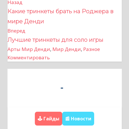
Назад
Н
Какие тринкеты брать на Роджера в
а
мире Денди
в
Вперед
Лучшие тринкеты для соло игры
и
Арты Мир Денди
,
Мир Денди
,
Разное
г
Комментировать
а
ц
и
я
п
🕹️ Гайды
📰 Новости