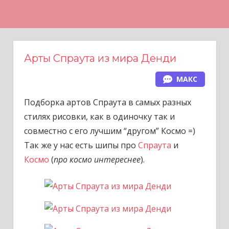
Н
а
в
е
Арты Спраута из мира Денди
р
МАКС
х
Подборка артов Спраута в самых разных
стилях рисовки, как в одиночку так и
совместно с его лучшим “другом” Космо =)
Так же у нас есть шипы про
Спраута
и
Космо
(
про космо интереснее
).