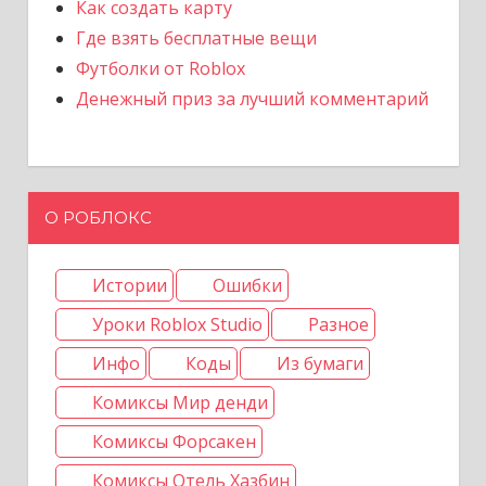
Как создать карту
Где взять бесплатные вещи
Футболки от Roblox
Денежный приз за лучший комментарий
О РОБЛОКС
Истории
Ошибки
Уроки Roblox Studio
Разное
Инфо
Коды
Из бумаги
Комиксы Мир денди
Комиксы Форсакен
Комиксы Отель Хазбин