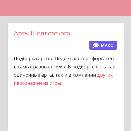
Н
а
в
е
Арты Шедлетского
р
МАКС
х
Подборка артов Шедлетского из форсакен
в самых разных стилях. В подборке есть как
одиночные арты, так и в компании
других
персонажей из игры
.