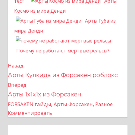
тест
Арты
Космо из мира Денди
Арты Губа из
мира Денди
Почему не работают мертвые рельсы?
Назад
Н
Арты Кулкида из Форсакен роблокс
а
Вперед
в
Арты 1x1x1x из Форсакен
FORSAKEN гайды
,
Арты Форсакен
,
Разное
и
Комментировать
г
а