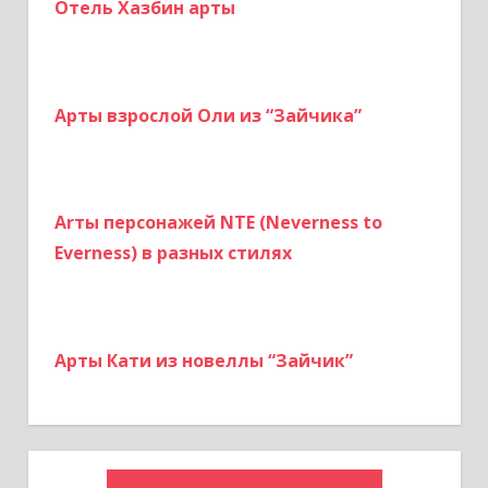
Отель Хазбин арты
я
м
Арты взрослой Оли из “Зайчика”
Arты персонажей NTE (Neverness to
Everness) в разных стилях
Арты Кати из новеллы “Зайчик”