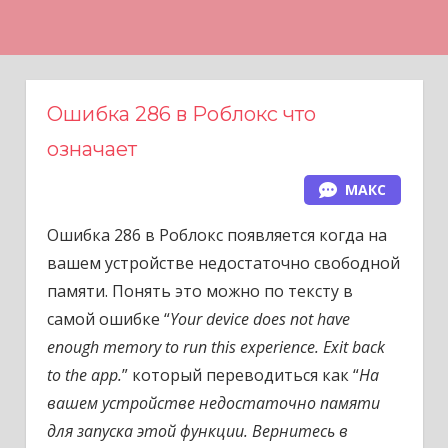
Н
а
в
е
Ошибка 286 в Роблокс что
р
означает
х
МАКС
Ошибка 286 в Роблокс появляется когда на
вашем устройстве недостаточно свободной
памяти. Понять это можно по тексту в
самой ошибке “
Your device does not have
enough memory to run this experience. Exit back
to the app.
” который переводиться как “
На
вашем устройстве недостаточно памяти
для запуска этой функции. Вернитесь в