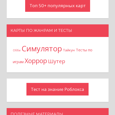
Топ 50+ популярных карт
и
с
КАРТЫ ПО ЖАНРАМ И ТЕСТЫ
я
м
Симулятор
Тесты по
Тайкун
Обби
Хоррор
Шутер
играм
Тест на знание Роблокса
ПОЛЕЗНЫЕ МАТЕРИАЛЫ