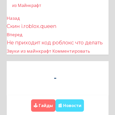
из Майнкрафт
Назад
Н
Скин i.roblox.queen
а
Вперед
в
Не приходит код роблокс что делать
Звуки из майнкрафт
Комментировать
и
г
а
ц
и
🕹️ Гайды
📰 Новости
я