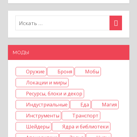
п
о
з
а
МОДЫ
п
Оружие
Броня
Мобы
и
Локации и миры
с
Ресурсы, блоки и декор
я
Индустриальные
Еда
Магия
м
Инструменты
Транспорт
Шейдеры
Ядра и библиотеки