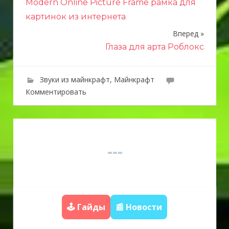
Modern Online Picture Frame рамка для
а
картинок из интернета
в
Вперед
и
Глаза для арта Роблокс
г
Звуки из майнкрафт
,
Майнкрафт
а
Комментировать
ц
и
я
п
о
з
🕹️ Гайды
📰 Новости
а