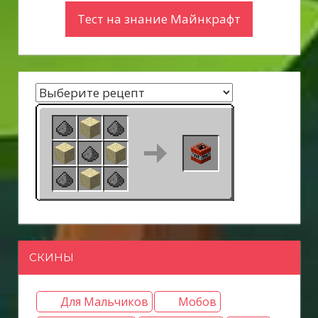
Тест на знание Майнкрафт
СКИНЫ
Для Мальчиков
Мобов