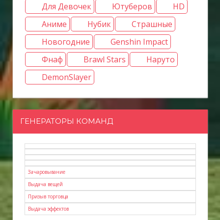
Для Девочек
Ютуберов
HD
Аниме
Нубик
Страшные
Новогодние
Genshin Impact
Фнаф
Brawl Stars
Наруто
DemonSlayer
ГЕНЕРАТОРЫ КОМАНД
Зачаровывание
Выдача вещей
Призыв торговца
Выдача эффектов