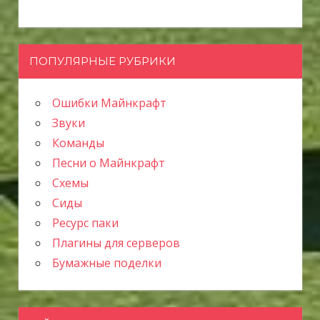
ПОПУЛЯРНЫЕ РУБРИКИ
Ошибки Майнкрафт
Звуки
Команды
Песни о Майнкрафт
Схемы
Сиды
Ресурс паки
Плагины для серверов
Бумажные поделки