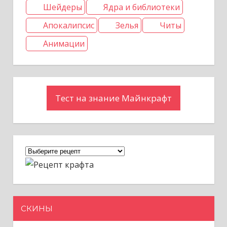
я
Шейдеры
Ядра и библиотеки
м
Апокалипсис
Зелья
Читы
Анимации
Тест на знание Майнкрафт
СКИНЫ