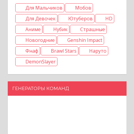
Для Мальчиков
Мобов
Для Девочек
Ютуберов
HD
Аниме
Нубик
Страшные
Новогодние
Genshin Impact
Фнаф
Brawl Stars
Наруто
DemonSlayer
ГЕНЕРАТОРЫ КОМАНД