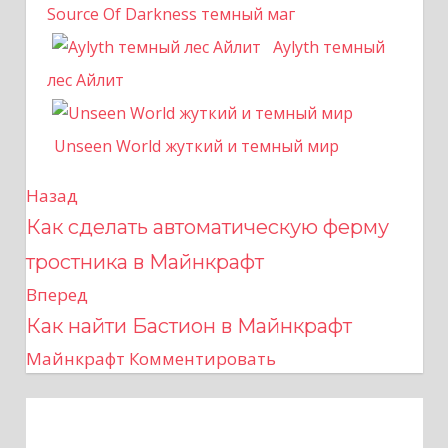
Source Of Darkness темный маг
Aylyth темный
лес Айлит
Unseen World жуткий и темный мир
Назад
Н
Как сделать автоматическую ферму
а
тростника в Майнкрафт
в
Вперед
Как найти Бастион в Майнкрафт
и
Майнкрафт
Комментировать
г
а