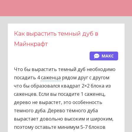
Н
а
в
е
Как вырастить темный дуб в
р
Майнкрафт
х
МАКС
Что бы вырастить темный дуб необходимо
посадить 4
саженца
рядом друг с другом
что бы образовался квадрат 2×2 блока из
саженцев. Если вы посадите 1 саженец,
дерево не вырастет, это особенность
темного дуба. Дерево тёмного дуба
вырастает довольно высоким и широким,
поэтому оставьте минимум 5-7 блоков