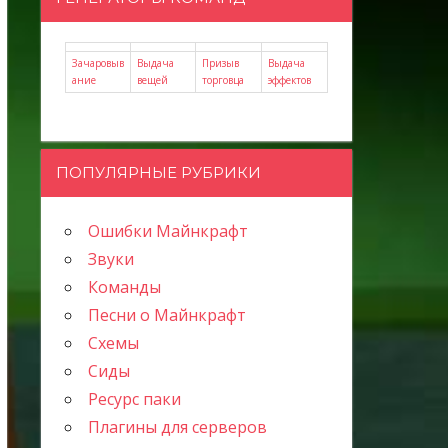
Зачаровыв
Выдача
Призыв
Выдача
ание
вещей
торговца
эффектов
ПОПУЛЯРНЫЕ РУБРИКИ
Ошибки Майнкрафт
Звуки
Команды
Песни о Майнкрафт
Схемы
Сиды
Ресурс паки
Плагины для серверов