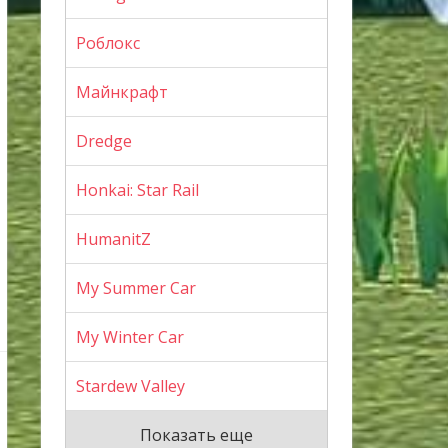
Роблокс
Майнкрафт
Dredge
Honkai: Star Rail
HumanitZ
My Summer Car
My Winter Car
Stardew Valley
Показать еще