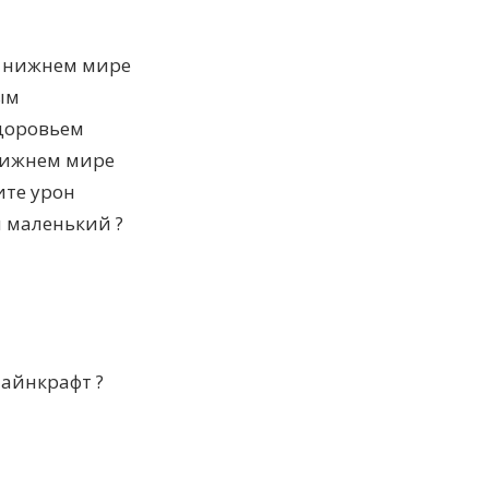
 в нижнем мире
ым
здоровьем
нижнем мире
ите урон
й маленький ?
Майнкрафт ?