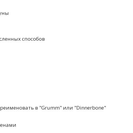
луны
сленных способов
переименовать в "Grumm" или "Dinnerbone"
менами