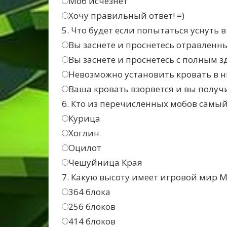
Моб исчезнет
Хочу правильный ответ! =)
5. Что будет если попытаться уснуть
Вы заснете и проснетесь отравленн
Вы заснете и проснетесь с полным 
Невозможно установить кровать в 
Ваша кровать взорвется и вы получ
6. Кто из перечисленных мобов самы
Курица
Хоглин
Оцилот
Чешуйница Края
7. Какую высоту имеет игровой мир 
364 блока
256 блоков
414 блоков