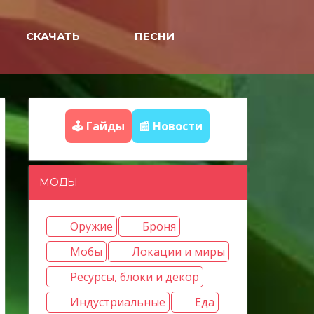
СКАЧАТЬ
ПЕСНИ
🕹️ Гайды
📰 Новости
МОДЫ
Оружие
Броня
Мобы
Локации и миры
Ресурсы, блоки и декор
Индустриальные
Еда