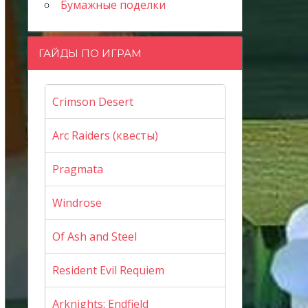
Бумажные поделки
ГАЙДЫ ПО ИГРАМ
Crimson Desert
Arc Raiders (квесты)
Pragmata
Windrose
Of Ash and Steel
Resident Evil Requiem
Arknights: Endfield