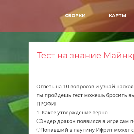
Н
а
СБОРКИ
КАРТЫ
в
е
р
х
Тест на знание Майнк
Ответь на 10 вопросов и узнай наско
ты пройдешь тест можешь бросить выз
ПРОФИ!
1. Какое утверждение верно
Эндер дракон появился в игре сам п
Попавший в паутину Ифрит может с