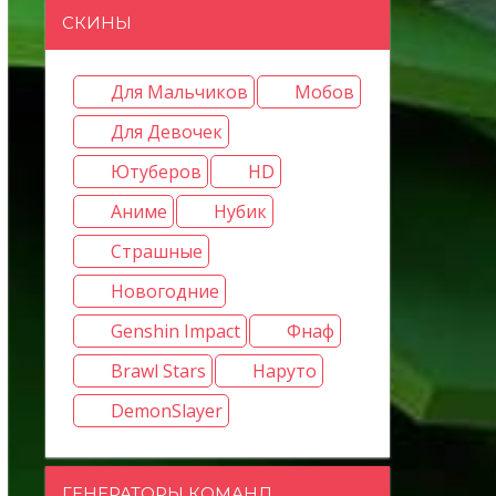
СКИНЫ
Для Мальчиков
Мобов
Для Девочек
Ютуберов
HD
Аниме
Нубик
Страшные
Новогодние
Genshin Impact
Фнаф
Brawl Stars
Наруто
DemonSlayer
ГЕНЕРАТОРЫ КОМАНД