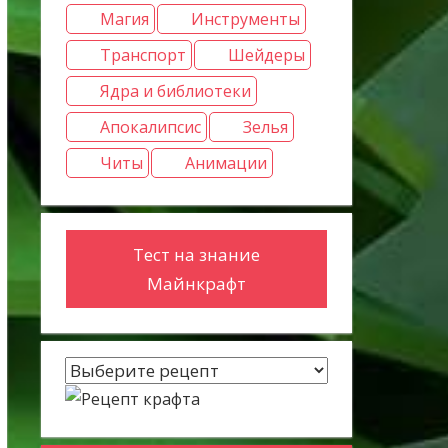
Магия
Инструменты
Транспорт
Шейдеры
Ядра и библиотеки
Апокалипсис
Зелья
Читы
Анимации
Тест на знание
Майнкрафт