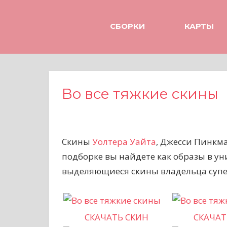
Н
а
СБОРКИ
КАРТЫ
в
е
р
х
Во все тяжкие скины
Скины
Уолтера Уайта
, Джесси Пинкма
подборке вы найдете как образы в ун
выделяющиеся скины владельца супе
СКАЧАТЬ СКИН
СКАЧАТ