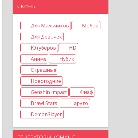
СКИНЫ
Для Мальчиков
Мобов
Для Девочек
Ютуберов
HD
Аниме
Нубик
Страшные
Новогодние
Genshin Impact
Фнаф
Brawl Stars
Наруто
DemonSlayer
ГЕНЕРАТОРЫ КОМАНД