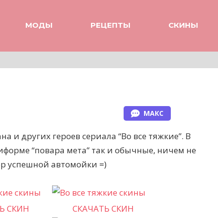
МОДЫ
РЕЦЕПТЫ
СКИНЫ
МАКС
на и других героев сериала “Во все тяжкие”. В
иформе “повара мета” так и обычные, ничем не
р успешной автомойки =)
Ь СКИН
СКАЧАТЬ СКИН