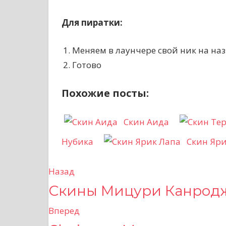
Для пиратки:
Меняем в лаунчере свой ник на наз
Готово
Похожие посты:
Скин Аида
Нубика
Скин Яри
Назад
Н
Скины Мицури Канрод
а
Вперед
в