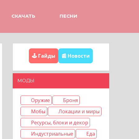
СКАЧАТЬ
ПЕСНИ
🕹️ Гайды
📰 Новости
МОДЫ
Оружие
Броня
Мобы
Локации и миры
Ресурсы, блоки и декор
Индустриальные
Еда