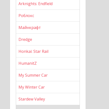
Arknights: Endfield
Роблокс
Майнкрафт
Dredge
Honkai: Star Rail
HumanitZ
My Summer Car
My Winter Car
Stardew Valley