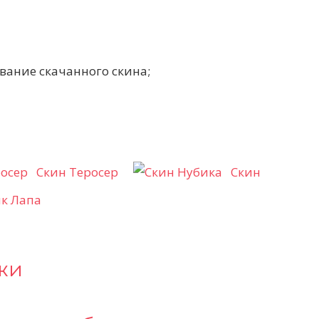
вание скачанного скина;
Скин Теросер
Скин
к Лапа
жи