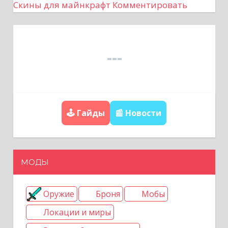
Скины для майнкрафт
Комментировать
г
а
ц
и
я
🕹️ Гайды
📰 Новости
п
о
МОДЫ
з
а
Оружие
Броня
Мобы
Локации и миры
п