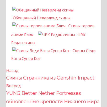
Обещанный Неверленд скины
Скины героев
аниме Блич
ЧВК
Редан скины
Скины Леди
Баг и Супер Кот
Назад
Н
Скины Странника из Genshin Impact
а
Вперед
в
YUNG Better Nether Fortresses
обновленные крепости Нижнего мира
и