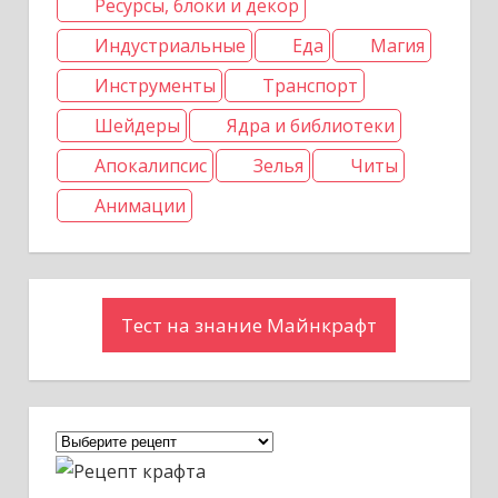
Ресурсы, блоки и декор
и
Индустриальные
Еда
Магия
с
Инструменты
Транспорт
я
Шейдеры
Ядра и библиотеки
м
Апокалипсис
Зелья
Читы
Анимации
Тест на знание Майнкрафт