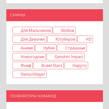
СКИНЫ
Для Мальчиков
Мобов
Для Девочек
Ютуберов
HD
Аниме
Нубик
Страшные
Новогодние
Genshin Impact
Фнаф
Brawl Stars
Наруто
DemonSlayer
ГЕНЕРАТОРЫ КОМАНД