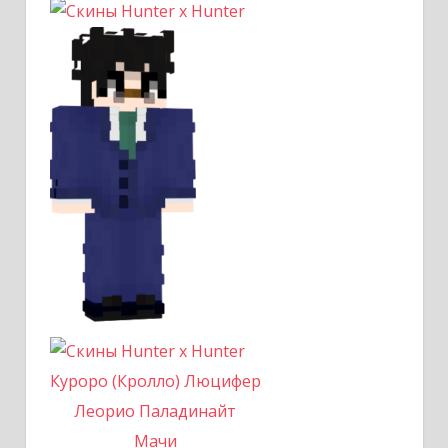
Куроро (Кролло) Люцифер
Леорио Паладинайт
Мачи