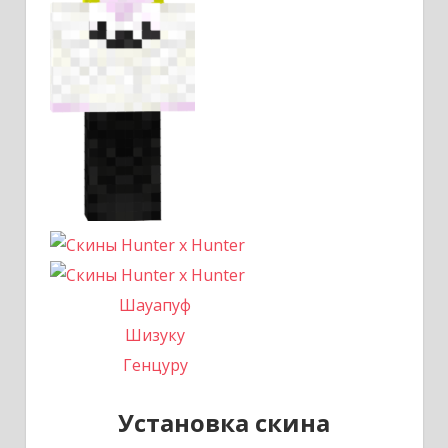
Шауапуф
Шизуку
Генцуру
Установка скина