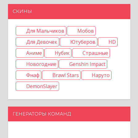
СКИНЫ
Для Мальчиков
Мобов
Для Девочек
Ютуберов
HD
Аниме
Нубик
Страшные
Новогодние
Genshin Impact
Фнаф
Brawl Stars
Наруто
DemonSlayer
ГЕНЕРАТОРЫ КОМАНД