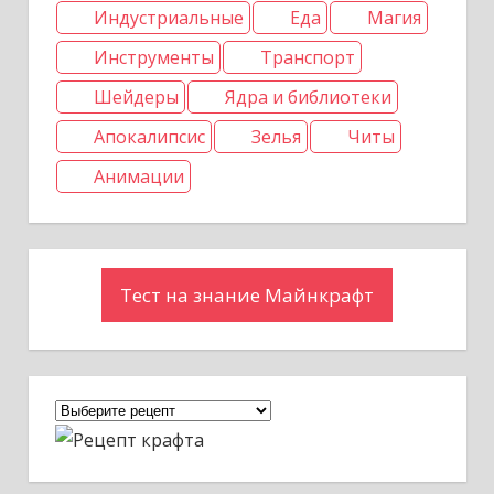
Индустриальные
Еда
Магия
и
Инструменты
Транспорт
с
Шейдеры
Ядра и библиотеки
я
Апокалипсис
Зелья
Читы
м
Анимации
Тест на знание Майнкрафт