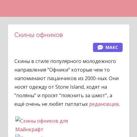
Н
а
в
е
Скины офников
р
МАКС
х
Скины в стиле популярного молодежного
направления “Офники” которые чем то
напоминают пацанчиков из 2000-ных. Они
носят одежду от Stone Island, ходят на
“поляны” и просят “пояснить за шмот”, а
ещё очень не любят патлатых
редановцев
.