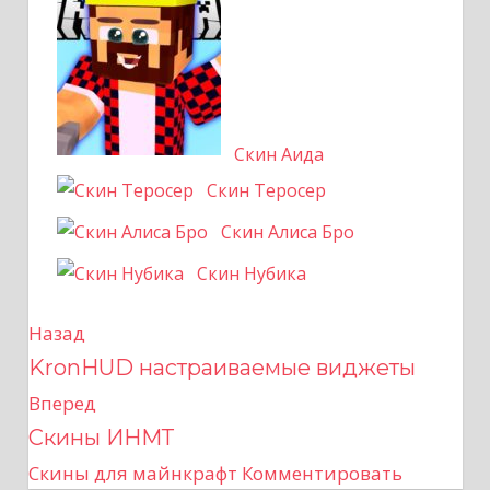
Скин Аида
Скин Теросер
Скин Алиса Бро
Скин Нубика
Назад
Н
KronHUD настраиваемые виджеты
а
Вперед
в
Скины ИНМТ
Скины для майнкрафт
Комментировать
и