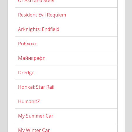
Of Ash and Steel
Resident Evil Requiem
Arknights: Endfield
Роблокс
Майнкрафт
Dredge
Honkai: Star Rail
HumanitZ
My Summer Car
My Winter Car