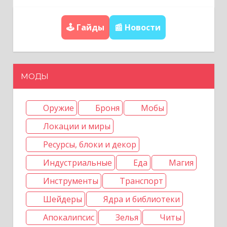
а
🕹️ Гайды
📰 Новости
п
и
с
МОДЫ
я
м
Оружие
Броня
Мобы
Локации и миры
Ресурсы, блоки и декор
Индустриальные
Еда
Магия
Инструменты
Транспорт
Шейдеры
Ядра и библиотеки
Апокалипсис
Зелья
Читы