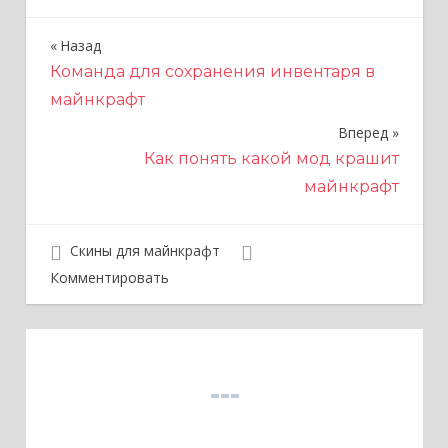
Назад
Н
Команда для сохранения инвентаря в
а
майнкрафт
в
Вперед
и
Как понять какой мод крашит
майнкрафт
г
а
Скины для майнкрафт
ц
Комментировать
и
я
п
о
з