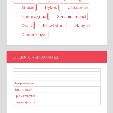
Аниме
Нубик
Страшные
Новогодние
Genshin Impact
Фнаф
Brawl Stars
Наруто
DemonSlayer
ГЕНЕРАТОРЫ КОМАНД
Зачаровывание
Выдача вещей
Призыв торговца
Выдача эффектов